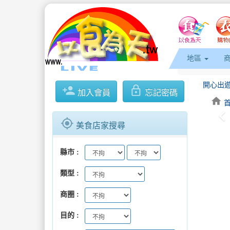
地區
開心出遊
person_add
lock_outline
加入會員
忘記密碼
home
keyboard_arrow_l
板橋、三
gps_fixed
美食店家搜尋
逾2,20
縣市
屏縣府近
類型
「鹹甜引
商圈
開心出遊
目的