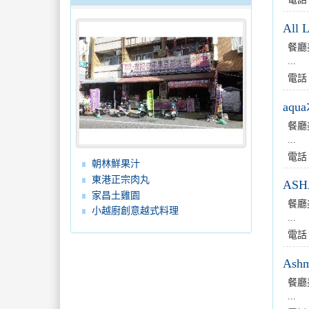
All 
餐廳
...
電話
aq
餐廳
...
電話
朝林鮮果汁
東港正宗肉丸
AS
家昌土雞園
餐廳
小越廚創意越式料理
...
電話
Ash
餐廳
...