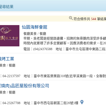
重分館過期期刊「20元」特..
日籍旅客起飛前護照遺失，熱心大同警
搜尋結果
0人「來嘉BIKE訪」騎..
戴上花環迎貴客！臺韓觀光交流會議登
zoom_in
符合條件共
544
筆結
仙園海鮮會館
5年油品稽查均安全合格縣府..
玄天上帝聖誕千秋侯友宜祈求庇佑市政
餐廳美食 / 餐廳
早期，吳老闆是經營路邊攤，招牌的無骨鵝肉深受許多顧
路臺南味」餅香不怕巷子深，..
8月9日起連三週點亮淡水漁人碼頭夜.
時間內就累積了許多忠實顧客。因應消費者的需求，在200
電話：(04)24376588 地址：臺中市北屯區環中東路二段
燒烤工業
美食 / 餐廳
：04-22137597 地址：臺中市東區樂業路318號(近旱溪東路一段，全聯對
屋燒肉)品匠屋股份有限公司
美食 / 餐廳
place
：04-23267708 地址：臺中市西屯區朝富二街20號1樓