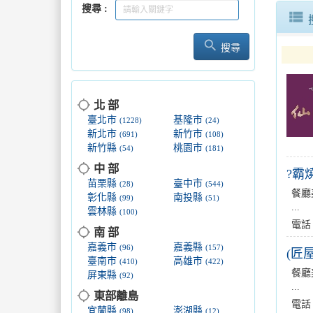
搜尋
板橋、三
view_list
search
逾2,20
搜尋
屏縣府近
location_searching
北 部
「鹹甜引
臺北市
基隆市
(1228)
(24)
新北市
新竹市
(691)
(108)
新竹縣
桃園市
(54)
(181)
location_searching
中 部
?霸
苗栗縣
臺中市
(28)
(544)
餐廳
彰化縣
南投縣
(99)
(51)
...
雲林縣
(100)
電話
location_searching
南 部
嘉義市
嘉義縣
(96)
(157)
(匠
臺南市
高雄市
(410)
(422)
餐廳
屏東縣
(92)
...
location_searching
東部離島
電話
宜蘭縣
澎湖縣
(98)
(12)