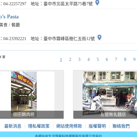
place
：04-22257297 地址：臺中市北區太平路75巷7號
’s Pasta
美食 / 餐廳
place
：04-23392221 地址：臺中市霧峰區樹仁五街12號
0
筆
1
2
3
4
5
6
7
8
9
田田鵝肉担
左營無名麵店
最新消息
隱私權政策
網站使用條款
版權聲明
聯絡我們
本網站由生活情報科技網路股份有限公司設計