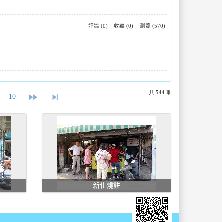
評論 (0)
收藏 (0)
瀏覽 (570)
共
544
筆
fast_forward
skip_next
10
新化燒餅