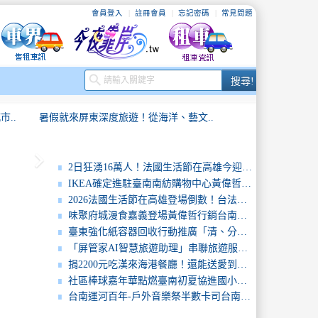
會員登入
註冊會員
忘記密碼
常見問題
搜
search
搜尋!
尋
..
暑假就來屏東深度旅遊！從海洋、藝文..
keyboard_arrow_right
..
社區棒球嘉年華點燃臺南初夏協進國小..
2日狂湧16萬人！法國生活節在高雄今迎精彩壓軸
IKEA確定進駐臺南南紡購物中心黃偉哲：展現國際企業對臺南發展潛力的信心
..
「屏東好物進軍新加坡國際食品展拓展..
2026法國生活節在高雄登場倒數！台法華麗卡司首度曝光
味聚府城漫食嘉義登場黃偉哲行銷台南農產及伴手禮
..
茶香中的閱讀課—臺北市大橋國小茶香..
臺東強化紙容器回收行動推廣「清、分、疊」打造永續友善城市
「屏管家AI智慧旅遊助理」串聯旅遊服務 打造屏東智慧觀光新體驗
.
走進Tabe札哈木樂原攜手守護原民..
捐2200元吃漢來海港餐廳！還能送愛到偏鄉 漢來美食攜手喜憨兒基金會 6年送出4萬份餐盒
社區棒球嘉年華點燃臺南初夏協進國小新訓練基地正式啟用
..
暑假就來屏東深度旅遊！從海洋、藝文..
台南運河百年-戶外音樂祭半數卡司台南出身金曲歌后李竺芯、阿跨面、柯泯薰、禾羽回台南開唱台南隊長黃偉哲號召民眾五一連假見證