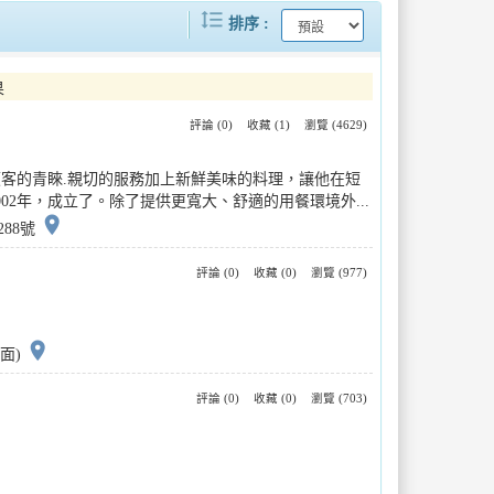
format_line_spacing
..
社區棒球嘉年華點燃臺南初夏協進國小..
排序
..
「屏東好物進軍新加坡國際食品展拓展..
果
評論 (0)
收藏 (1)
瀏覽 (4629)
..
茶香中的閱讀課—臺北市大橋國小茶香..
客的青睞.親切的服務加上新鮮美味的料理，讓他在短
.
走進Tabe札哈木樂原攜手守護原民..
2年，成立了。除了提供更寬大、舒適的用餐環境外...
place
288號
評論 (0)
收藏 (0)
瀏覽 (977)
place
面)
評論 (0)
收藏 (0)
瀏覽 (703)