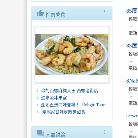
85
thumb_up
more_vert
推薦美食
餐廳
...
電話
85
餐廳
...
電話
8N
餐廳
珍的西螺麻糬大王 西螺老街店
...
進來涼冰果室
電話
產地直送海味登場！「Magic Touch 樂敘」進駐高雄夢時代購物中心
蜷尾家甘味處散步甜食
a~
餐廳
...
forum
more_vert
人氣討論
電話