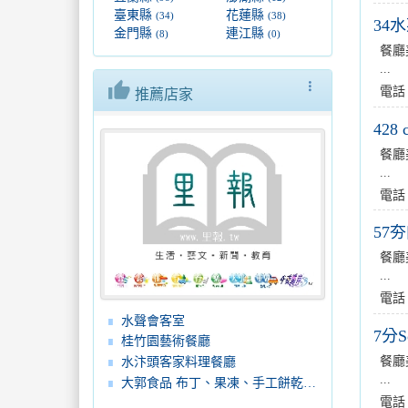
臺東縣
花蓮縣
(34)
(38)
34
金門縣
連江縣
(8)
(0)
餐廳
...
thumb_up
more_vert
電話
推薦店家
428 
餐廳
...
電話
57
餐廳
...
電話
水聲會客室
7分
桂竹園藝術餐廳
餐廳
水汴頭客家料理餐廳
...
大郭食品 布丁、果凍、手工餅乾、蛋糕、麵包
電話