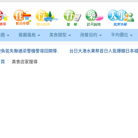
商圈
餐廳風格
美食類型
用餐目的
平均價位
負氣失聯通梁警機警尋回開導..
台日大港水果祭首日人氣爆棚日本城市
首頁
美食店家搜尋
eft
重分館過期期刊「20元」特..
日籍旅客起飛前護照遺失，熱心大同警
0人「來嘉BIKE訪」騎..
戴上花環迎貴客！臺韓觀光交流會議登
5年油品稽查均安全合格縣府..
玄天上帝聖誕千秋侯友宜祈求庇佑市政
路臺南味」餅香不怕巷子深，..
8月9日起連三週點亮淡水漁人碼頭夜.
負氣失聯通梁警機警尋回開導..
台日大港水果祭首日人氣爆棚日本城市