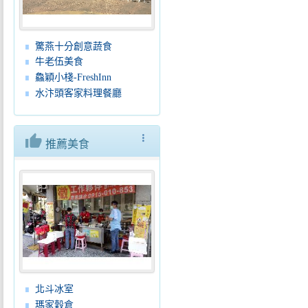
驚燕十分創意蔬食
牛老伍美食
鱻穎小棧-FreshInn
水汴頭客家料理餐廳
thumb_up
more_vert
推薦美食
北斗冰室
瑪家穀倉