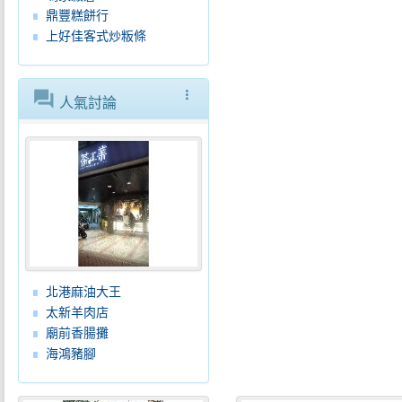
鼎豐糕餅行
上好佳客式炒粄條
forum
more_vert
人氣討論
北港麻油大王
太新羊肉店
廟前香腸攤
海鴻豬腳