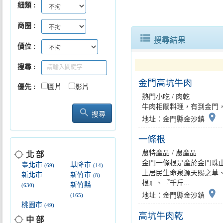
細類
商圈
view_list
搜尋結果
價位
搜尋
金門高坑牛肉
「2026大口吃萬華美食祭」5/1.
優先
圖片
影片
熱門小吃 / 肉乾
牛肉相關料理，有到金門，
search
搜尋
place
地址：金門縣金沙鎮
一條根
location_searching
農特產品 / 農產品
北 部
金門一條根是產於金門珠
臺北市
基隆市
(69)
(14)
上居民生命泉源天賜之草
新北市
新竹市
(8)
根』、『千斤...
新竹縣
(630)
place
地址：金門縣金沙鎮
(165)
桃園市
(49)
高坑牛肉乾
location_searching
中 部