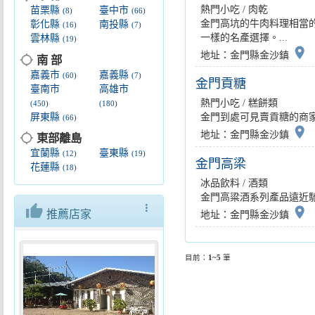
熱門小吃 / 肉乾
苗栗縣
臺中市
(8)
(66)
金門高坑的牛肉料理相當
彰化縣
南投縣
(16)
(7)
一樣的名產選擇。...
雲林縣
(19)
place
地址：金門縣金沙鎮
location_searching
南 部
嘉義市
嘉義縣
(60)
(7)
金門貢糖
臺南市
高雄市
熱門小吃 / 糕餅類
(450)
(180)
屏東縣
金門到處可見賣貢糖的商家。
(66)
place
地址：金門縣金沙鎮
location_searching
東部離島
宜蘭縣
臺東縣
(12)
(19)
金門高梁
花蓮縣
(18)
冰品飲料 / 酒類
金門高粱酒系列產品遠近馳名
thumb_up
more_vert
place
推薦店家
地址：金門縣金沙鎮
目前：
1~5
筆