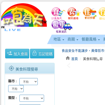
地區
商圈
餐廳風格
person_add
lock_outline
加入會員
忘記密碼
home
首頁
美食料理搜尋
keyboard_arrow_left
gps_fixed
美食料理搜尋
縣市
「2026大口吃萬華美食祭」5/1.
類型