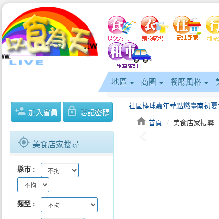
地區
商圈
餐廳風格
person_add
lock_outline
加入會員
忘記密碼
home
首頁
美食店家搜尋
keyboard_arrow_left
將軍吼首日5.3萬人同歡黃偉哲
gps_fixed
美食店家搜尋
縣市
「2026𤆬囡仔作伙來踅街」歸仁
類型