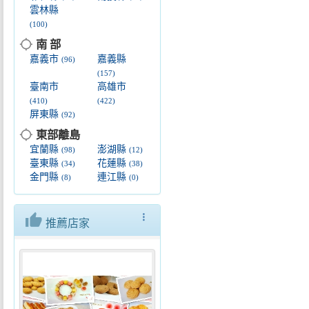
雲林縣
(100)
location_searching
南 部
嘉義市
嘉義縣
(96)
(157)
臺南市
高雄市
(410)
(422)
屏東縣
(92)
location_searching
東部離島
宜蘭縣
澎湖縣
(98)
(12)
臺東縣
花蓮縣
(34)
(38)
金門縣
連江縣
(8)
(0)
thumb_up
more_vert
推薦店家