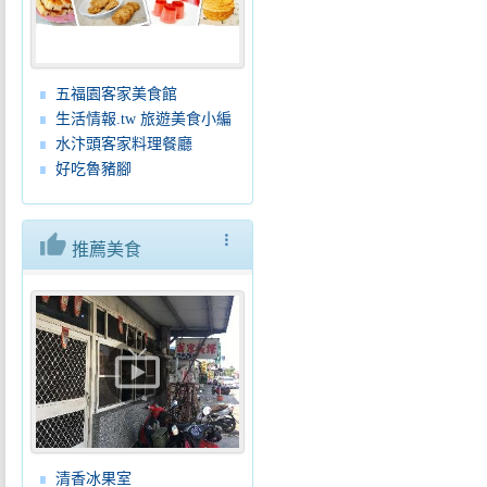
五福園客家美食館
生活情報.tw 旅遊美食小編
水汴頭客家料理餐廳
好吃魯豬腳
thumb_up
more_vert
推薦美食
live_tv
清香冰果室