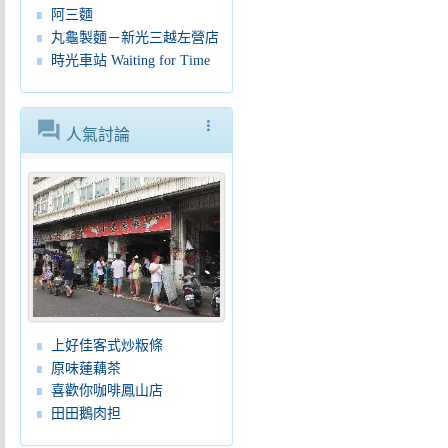
阿三麵
丸龜製麵－新光三越左營店
時光車站 Waiting for Time
forum
more_vert
人氣討論
上好佳客式炒粄條
原味蓮藕茶
喜歡你咖啡鳳山店
田田鵝肉担