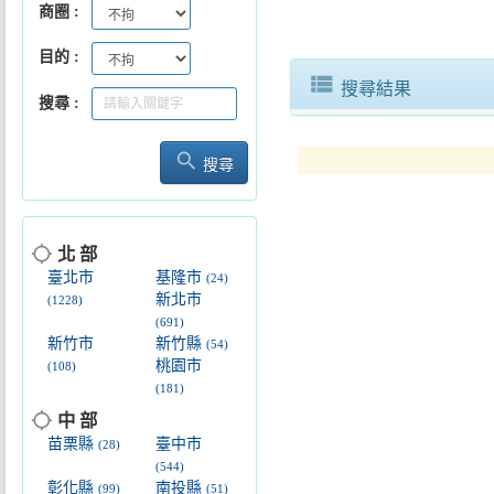
商圈
目的
將軍吼首日5.3萬人同歡黃偉哲
view_list
搜尋結果
搜尋
search
搜尋
「2026𤆬囡仔作伙來踅街」歸仁
location_searching
北 部
臺北市
基隆市
(24)
新北市
(1228)
(691)
新竹市
新竹縣
(54)
桃園市
(108)
(181)
location_searching
中 部
苗栗縣
臺中市
(28)
(544)
彰化縣
南投縣
(99)
(51)