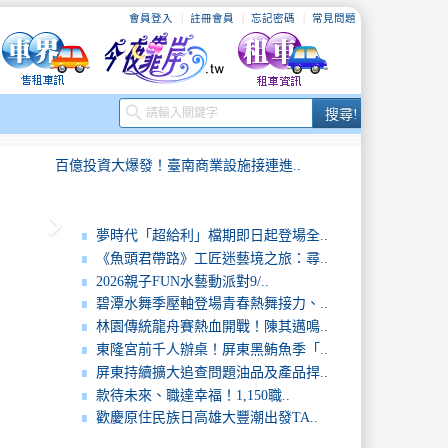
會員登入
註冊會員
忘記密碼
常見問題
搜
search
搜尋!
尋
百億投資大爆發！臺南商業設施接連進..
keyboard_arrow_right
.
2026內灣火焰蟲季登場賞螢導覽、..
夢時代「超給利」檔期即日起登場全..
《魚頭君帶路》工匠迷藝境之旅：尋..
2026屏東黑鮪魚文化觀光季5月登..
2026親子FUN水藝動派對9/..
碧潭水舞季壓軸登場青春熱舞接力、..
九成污水堵塞來自油脂北市推動油脂截..
林園傳統龍舟賽熱血開戰！陳其邁鳴..
東隆宮前千人辦桌！屏東黑鮪魚季「..
..
巴威颱風逼近環保局全面啟動防颱整備..
屏東持續擴大追查問題油品及產品捍..
款待未來、職達幸福！1,150職..
百億投資大爆發！臺南商業設施接連進..
歡慶原住民族日高雄大豐潮出發TA..