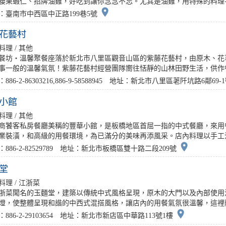
腰果蝦仁、招牌油雞，好吃到讓你念念不忘。尤其是油雞，用特殊的料理手
place
：臺南市中西區中正路199巷5號
花藝村
料理 / 其他
餐坊‧溫馨聚餐座落於新北市八里區觀音山區的紫藤花藝村，由原木、花
事一般的溫馨氣氛！紫藤花藝村經營團隊嚮往恬靜的山林田野生活，供作餐廳
886-2-86303216,886-9-58588945 地址：新北市八里區荖阡坑路6鄰69-
小館
料理 / 其他
商饕客私房餐廳美稱的豐華小館，是板橋地區首屈一指的中式餐廳，來用
業裝潢，和高級的用餐環境，為已滿分的美味再添風采。店內料理以手工江浙
place
：886-2-82529789 地址：新北市板橋區雙十路二段209號
堂
料理 / 江浙菜
浙菜聞名的玉麵堂，建築以傳統中式風格呈現，原木的大門以及內部使用
燈，使整體呈現和諧的中西式混搭風格，讓店內的用餐氣氛很溫馨，這裡融合
place
886-2-29103654 地址：新北市新店區中華路113號1樓