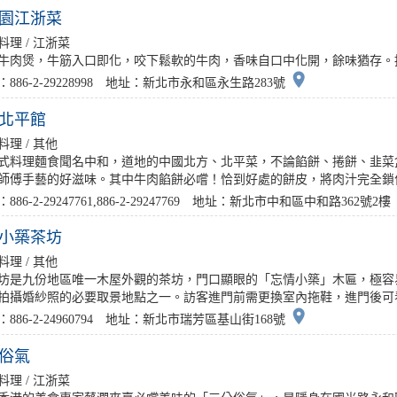
園江浙菜
料理 / 江浙菜
牛肉煲，牛筋入口即化，咬下鬆軟的牛肉，香味自口中化開，餘味猶存。推薦
place
886-2-29228998 地址：新北市永和區永生路283號
北平館
料理 / 其他
式料理麵食聞名中和，道地的中國北方、北平菜，不論餡餅、捲餅、韭菜
師傅手藝的好滋味。其中牛肉餡餅必嚐！恰到好處的餅皮，將肉汁完全鎖住，
886-2-29247761,886-2-29247769 地址：新北市中和區中和路362號2樓
小築茶坊
料理 / 其他
坊是九份地區唯一木屋外觀的茶坊，門口顯眼的「忘情小築」木匾，極容易
拍攝婚紗照的必要取景地點之一。訪客進門前需更換室內拖鞋，進門後可看到
place
886-2-24960794 地址：新北市瑞芳區基山街168號
俗氣
料理 / 江浙菜