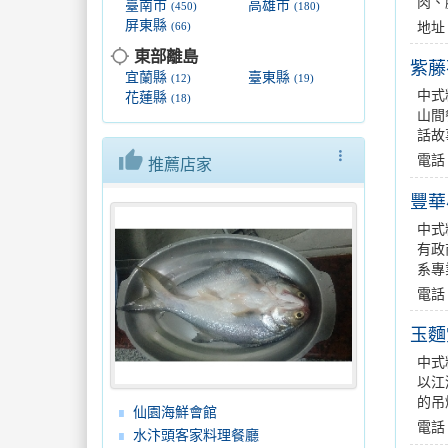
肉、
臺南市
高雄市
(450)
(180)
屏東縣
地址
(66)
location_searching
東部離島
紫藤
宜蘭縣
臺東縣
(12)
(19)
中式
花蓮縣
(18)
山間
話故
thumb_up
more_vert
電話：
推薦店家
豐華
中式
有政
系專
電話
玉麵
中式
以江
的吊
仙園海鮮會館
電話：
水汴頭客家料理餐廳