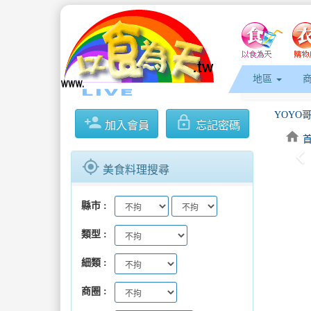
地區
YOYO
person_add
lock_outline
加入會員
忘記密碼
home
keyboard_arrow_l
高雄市政
gps_fixed
美食料理搜尋
「屏東旅
縣市
全台唯一
類型
「屏東旅
細類
YOYO
商圈