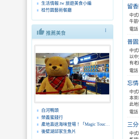
生活情報.tw 旅遊美食小編
留香
桂竹園藝術餐廳
中式
牛筋
電話：
thumb_up
more_vert
推薦美食
普園
中式
以中
有老
電話：
忘情
中式
本茶
此地
白河鴨頭
電話：
榮義蜜餞行
三分
產地直送海味登場！「Magic Touch 樂敘」進駐高雄夢時代購物中心
後壁湖邱家生魚片
中式