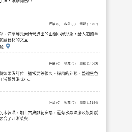
法，讓雞肉熟中...
評論 (0)
收藏 (0)
瀏覽 (15767)
草、涼傘等元素所營造出的山間小屋形象，給人猶如童
食材的文旦...
place
1號
評論 (0)
收藏 (0)
瀏覽 (14663)
餐如果沒訂位，通常要等很久。禪風的外觀，整體黑色
菜與港式小...
評論 (0)
收藏 (0)
瀏覽 (15184)
沉木裝潢，加上古典雕花窗扇，還有水晶珠廉及設計感
了江浙菜與...