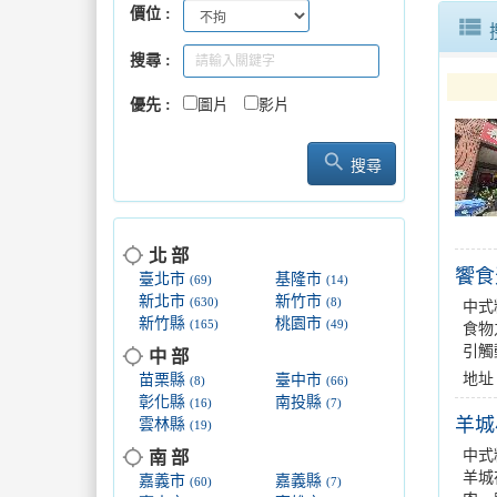
價位
高雄市政
view_list
搜尋
「屏東旅
優先
圖片
影片
全台唯一
search
搜尋
「屏東旅
location_searching
北 部
饗食
臺北市
基隆市
(69)
(14)
新北市
新竹市
(630)
(8)
中式
新竹縣
桃園市
(165)
(49)
食物
引觸
location_searching
中 部
地址
苗栗縣
臺中市
(8)
(66)
彰化縣
南投縣
(16)
(7)
羊城
雲林縣
(19)
location_searching
中式
南 部
羊城
嘉義市
嘉義縣
(60)
(7)