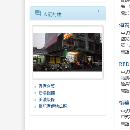
能讓
每一
forum
more_vert
電話
人氣討論
海霸
中式
店家
糕，
電話
RE
中式
福朋
極具
客家合菜
電話：
汾陽餛飩
美濃粄條
怡華
楊記家傳地瓜酥
中式
中式料
電話