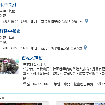
東華食府
料理 / 其他
理...
place
+886-49-291-8866 地址：南投縣埔里鎮信義路1060-1號
紅樓中餐廳
料理 / 其他
理...
place
：+886-2-8631-1168 地址：新北市淡水區三民街二巷6號
香港大排檔
中式料理 / 其他
位於台北市松山民生社區巷弄內的香港大排檔，是間有
雲吞、鼓汁蒸排骨、煲飯、腊味飯等，還有港式飲品，
過，...
電話：02-27670161 地址：臺北市松山區三民路113巷2
6
筆