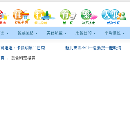
商圈
餐廳風格
美食類型
用餐目的
平均價位
哥哥姐姐、卡通明星11日森..
新北商圈chill一夏邀您一起吹海..
首頁
美食料理搜尋
eft
府公布第三層使用問題油品2..
搭168虎埤老街線玩新化山城慢遊＋.
遊購GO節」5月超狂開跑住..
「2026東門城外遊香洋」6/6、..
「穿梭校園」捷運三鶯線！思..
將軍吼首日5.3萬人同歡黃偉哲啟動..
遊購GO節」第2場直播抽獎..
《魚頭君帶路》工匠迷藝境之旅：尋遊
哥哥姐姐、卡通明星11日森..
新北商圈chill一夏邀您一起吹海..