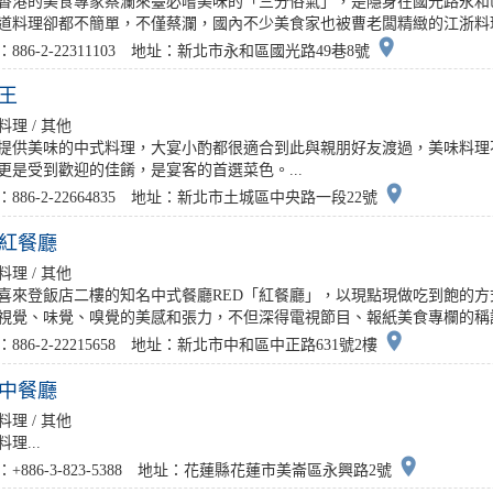
香港的美食專家蔡瀾來臺必嚐美味的「三分俗氣」，是隱身在國光路永和
道料理卻都不簡單，不僅蔡瀾，國內不少美食家也被曹老闆精緻的江浙料理手
place
：886-2-22311103 地址：新北市永和區國光路49巷8號
王
料理 / 其他
提供美味的中式料理，大宴小酌都很適合到此與親朋好友渡過，美味料理
更是受到歡迎的佳餚，是宴客的首選菜色。...
place
：886-2-22664835 地址：新北市土城區中央路一段22號
D紅餐廳
料理 / 其他
喜來登飯店二樓的知名中式餐廳RED「紅餐廳」，以現點現做吃到飽的
視覺、味覺、嗅覺的美感和張力，不但深得電視節目、報紙美食專欄的稱讚，
place
886-2-22215658 地址：新北市中和區中正路631號2樓
中餐廳
料理 / 其他
理...
place
：+886-3-823-5388 地址：花蓮縣花蓮市美崙區永興路2號