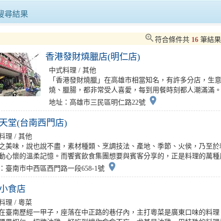
府公布第三層使用問題油品2..
搭168虎埤老街線玩新化山城慢遊＋.
搜尋結果
遊購GO節」5月超狂開跑住..
「2026東門城外遊香洋」6/6、..
zoom_in
符合條件共
16
筆結
香港發財燒臘店(明仁店)
「穿梭校園」捷運三鶯線！思..
將軍吼首日5.3萬人同歡黃偉哲啟動..
中式料理 / 其他
「香港發財燒臘」在高雄市相當知名，有許多分店，生
遊購GO節」第2場直播抽獎..
《魚頭君帶路》工匠迷藝境之旅：尋遊
燒、臘腸，都非常受人喜愛，每到用餐時刻都人潮滿滿。..
place
地址：高雄市三民區明仁路22號
天堂(台南西門店)
料理 / 其他
之美味，說也說不盡，素材種類、烹調技法、產地、季節、火侯，乃至於
動心懷的溫柔記憶。而饗賓飲食集團想要與賓客分享的，正是料理的萬種風情
place
：臺南市中西區西門路一段658-1號
小食店
料理 / 粵菜
在臺南歷經一甲子，座落在中正路的巷仔內，主打粵菜是廣東口味的料理