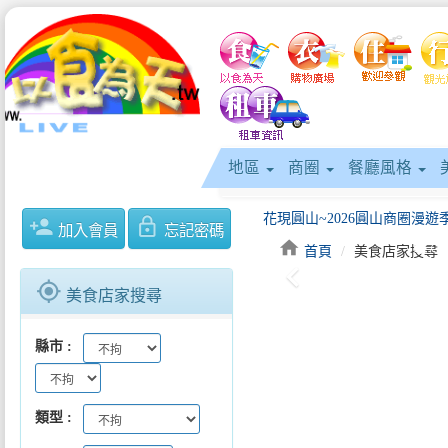
地區
商圈
餐廳風格
花現圓山~2026圓山商圈漫遊季7
person_add
lock_outline
加入會員
忘記密碼
home
首頁
美食店家搜尋
keyboard_arrow_left
2026屏東物產展「好好屏味」高
gps_fixed
美食店家搜尋
縣市
2026年臺南芒果評鑑冠軍出爐黃
凝聚舊城記憶！2026中正區歷史
類型