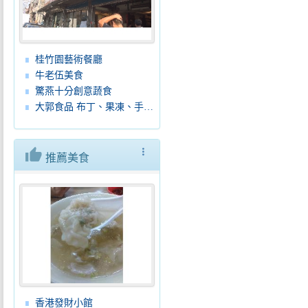
桂竹園藝術餐廳
牛老伍美食
驚燕十分創意蔬食
大郭食品 布丁、果凍、手工餅乾、蛋糕、麵包
thumb_up
more_vert
推薦美食
香港發財小館