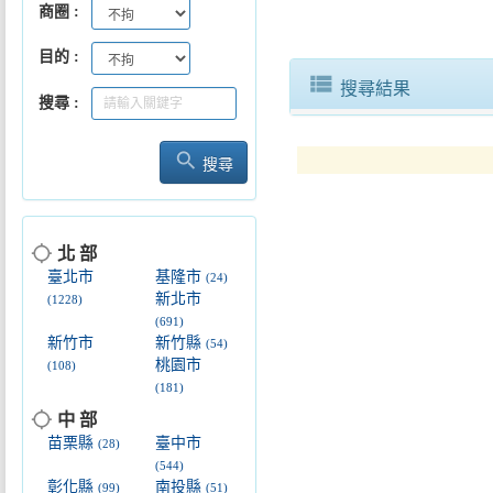
商圈
花現圓山~2026圓山商圈漫遊季7
目的
2026屏東物產展「好好屏味」高
view_list
搜尋結果
搜尋
search
搜尋
2026年臺南芒果評鑑冠軍出爐黃
凝聚舊城記憶！2026中正區歷史
location_searching
北 部
臺北市
基隆市
(24)
新北市
(1228)
(691)
新竹市
新竹縣
(54)
桃園市
(108)
(181)
location_searching
中 部
苗栗縣
臺中市
(28)
(544)
彰化縣
南投縣
(99)
(51)