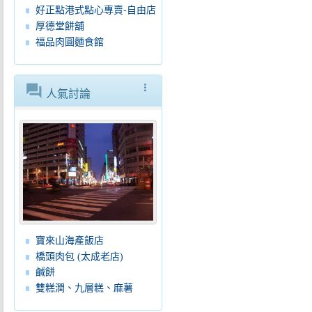
好正點港式點心專賣-自由店
厚德堂餅舖
福品肉圓麵食館
forum
more_vert
人氣討論
寶來山海產飯店
橋頭肉包 (太成老店)
鹹餅
雙糕潤、九層糕、麻薯