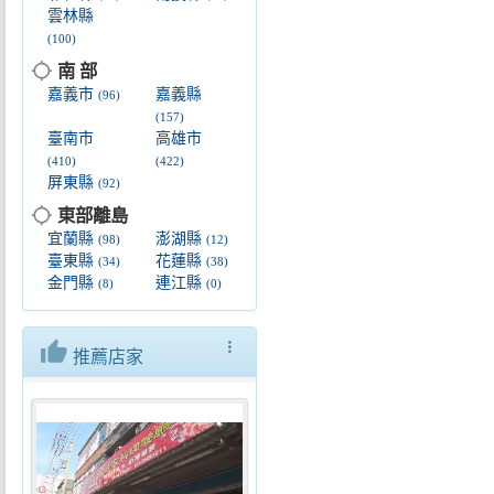
雲林縣
(100)
location_searching
南 部
嘉義市
嘉義縣
(96)
(157)
臺南市
高雄市
(410)
(422)
屏東縣
(92)
location_searching
東部離島
宜蘭縣
澎湖縣
(98)
(12)
臺東縣
花蓮縣
(34)
(38)
金門縣
連江縣
(8)
(0)
thumb_up
more_vert
推薦店家