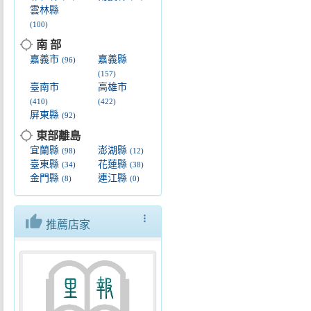
雲林縣
(100)
location_searching
南 部
嘉義市
嘉義縣
(96)
(157)
臺南市
高雄市
(410)
(422)
屏東縣
(92)
location_searching
東部離島
宜蘭縣
澎湖縣
(98)
(12)
臺東縣
花蓮縣
(34)
(38)
金門縣
連江縣
(8)
(0)
thumb_up
more_vert
推薦店家