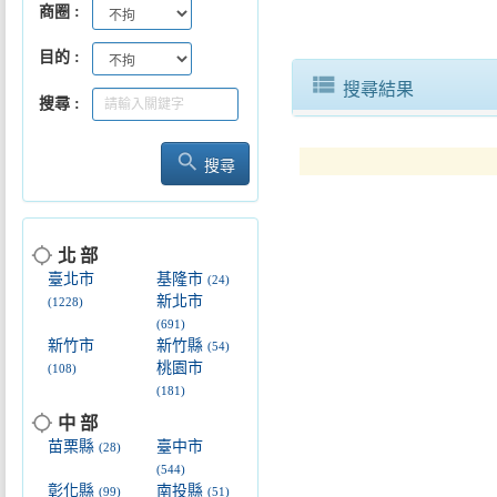
商圈
目的
view_list
搜尋結果
搜尋
search
搜尋
location_searching
北 部
臺北市
基隆市
(24)
新北市
(1228)
(691)
新竹市
新竹縣
(54)
桃園市
(108)
(181)
location_searching
中 部
苗栗縣
臺中市
(28)
(544)
彰化縣
南投縣
(99)
(51)