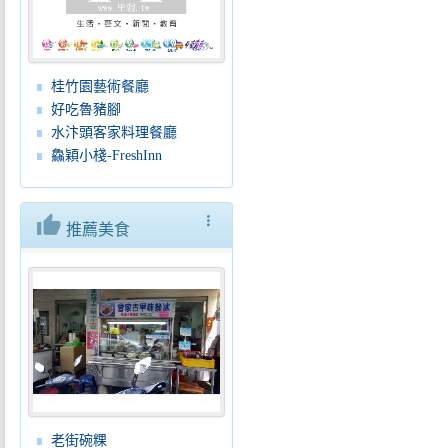
桂竹園藝術餐廳
好吃魯豬腳
水汴頭客家料理餐廳
鱻穎小棧-FreshInn
thumb_up
more_vert
推薦美食
老街碗粿