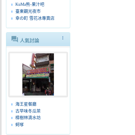
KuMa熊-果汁吧
臺東觀光夜市
幸の町 雪花冰專賣店
forum
more_vert
人氣討論
海王星餐廳
古早味冬瓜茶
樟樹林滴水坊
蚵嗲