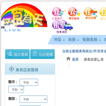
地區
商圈
餐廳風格
person_add
lock_outline
加入會員
忘記密碼
home
首頁
美食店家搜尋
keyboard_arrow_left
新北商圈chill一夏邀您一起吹海
gps_fixed
美食店家搜尋
縣市
類型