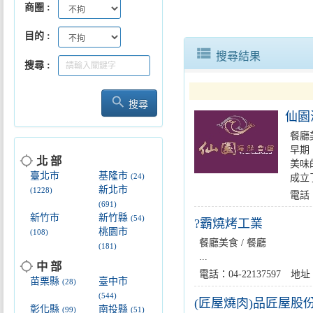
商圈
目的
新北商圈chill一夏邀您一起吹海
view_list
搜尋結果
搜尋
search
搜尋
仙園
餐廳美
早期
location_searching
北 部
美味
臺北市
基隆市
成立
(24)
新北市
(1228)
電話：
(691)
新竹市
新竹縣
(54)
?霸燒烤工業
桃園市
(108)
餐廳美食 / 餐廳
(181)
...
location_searching
中 部
電話：04-22137597
苗栗縣
臺中市
(28)
(544)
(匠屋燒肉)品匠屋股
彰化縣
南投縣
(99)
(51)