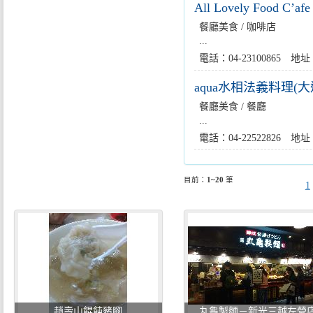
All Lovely Food C’afe
餐廳美食 / 咖啡店
...
電話：04-23100865
aqua水相法義料理(大
餐廳美食 / 餐廳
...
電話：04-22522826
目前：
1~20
筆
1
趙壽山餛飩豬腳
丸龜製麵－新光三越左營