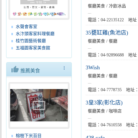
餐廳美食 / 冷飲冰品
...
電話：04-22135122
水聲會客室
35甕缸雞(魚池店)
水汴頭客家料理餐廳
桂竹園藝術餐廳
餐廳美食 / 餐廳
...
五福園客家美食館
電話：04-92896688
3Wish
thumb_up
more_vert
推薦美食
餐廳美食 / 餐廳
...
電話：04-7778735 
live_tv
3皇3家(彰化店)
餐廳美食 / 咖啡店
...
電話：04-7610558 
榕樹下米苔目
428 cafe