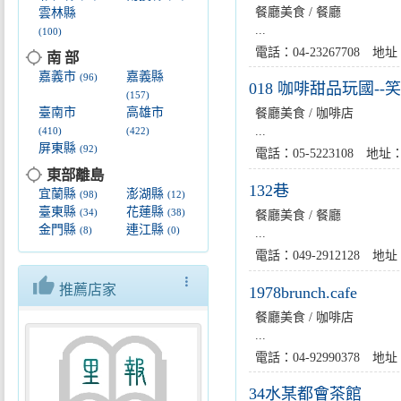
餐廳美食 / 餐廳
雲林縣
...
(100)
電話：04-23267708
location_searching
南 部
嘉義市
嘉義縣
(96)
018 咖啡甜品玩國-
(157)
臺南市
高雄市
餐廳美食 / 咖啡店
...
(410)
(422)
屏東縣
(92)
電話：05-5223108 
location_searching
東部離島
132巷
宜蘭縣
澎湖縣
(98)
(12)
臺東縣
花蓮縣
(34)
(38)
餐廳美食 / 餐廳
金門縣
連江縣
(8)
(0)
...
電話：049-2912128 
thumb_up
more_vert
推薦店家
1978brunch.cafe
餐廳美食 / 咖啡店
...
電話：04-92990378
34水某都會茶館