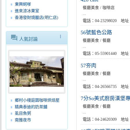
東興蚵嗲
餐廳美食 / 咖啡店
進來涼冰果室
...
香港發財燒臘店(明仁店)
電話：04-23298020 
56號藍色公路
forum
more_vert
人氣討論
餐廳美食 / 餐廳
...
電話：05-55901440 
57夯肉
餐廳美食 / 餐廳
...
電話：04-26566735
7分So美式廚房漢堡
鄉村小棧庭園咖啡烘焙屋
餐廳美食 / 餐廳
精典泰迪的奶茶舖
...
虱目魚粥
電話：04-24620309
南雅夜市