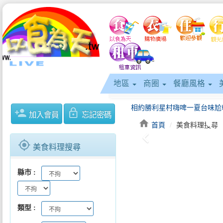
地區
商圈
餐廳風格
person_add
lock_outline
加入會員
忘記密碼
home
首頁
美食料理搜尋
keyboard_arrow_left
臺北攜手Agoda四大面向合作簽
gps_fixed
美食料理搜尋
縣市
類型