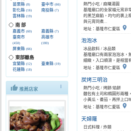
熱門小吃 / 麻糬湯圓
苗栗縣
臺中市
(8)
(66)
基隆廟口的全家福元宵非
彰化縣
南投縣
(16)
(7)
的黑芝麻餡，均勻的裹上
雲林縣
(19)
與元宵同煮...
location_searching
南 部
place
地址：基隆市仁愛區
嘉義市
嘉義縣
(60)
(7)
臺南市
高雄市
泡泡冰
(450)
(180)
屏東縣
冰品飲料 / 冰品類
(66)
基隆廟口有兩家泡泡冰，
location_searching
東部離島
細緻，入口順滑，是相當有名
宜蘭縣
臺東縣
(12)
(19)
place
地址：基隆市仁愛區
花蓮縣
(18)
炭烤三明治
thumb_up
more_vert
熱門小吃 / 烤餅/焰餅
推薦店家
麵包有土司和橢圓形兩種
小黃瓜、番茄，再拌上口味
place
地址：基隆市仁愛區
天婦羅
日式料理 / 炸類