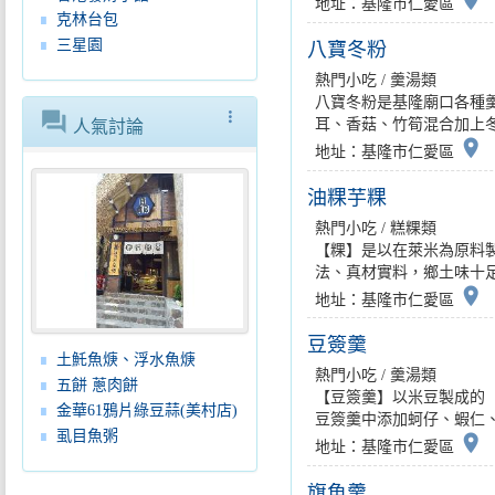
place
地址：基隆市仁愛區
克林台包
三星園
八寶冬粉
熱門小吃 / 羹湯類
八寶冬粉是基隆廟口各種
forum
more_vert
耳、香菇、竹筍混合加上冬
人氣討論
place
地址：基隆市仁愛區
油粿芋粿
熱門小吃 / 糕粿類
【粿】是以在萊米為原料
法、真材實料，鄉土味十足
place
地址：基隆市仁愛區
豆簽羹
土魠魚焿、浮水魚焿
熱門小吃 / 羹湯類
五餅 蔥肉餅
【豆簽羹】以米豆製成的
金華61鴉片綠豆蒜(美村店)
豆簽羹中添加蚵仔、蝦仁、
虱目魚粥
place
地址：基隆市仁愛區
旗魚羹