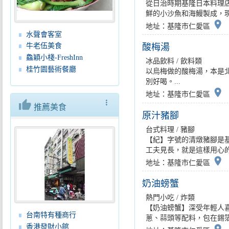
從日治時期基隆日本料理
鮮的小沙魚和海鰻製成，現
place
地址：基隆市仁愛區
水聲會客室
酸梅湯
牛老伍美食
鱻穎小棧-FreshInn
冰品飲料 / 飲料類
桂竹園藝術餐廳
以烏梅做的酸梅湯，本是
別好喝。...
place
地址：基隆市仁愛區
thumb_up
more_vert
推薦美食
原汁豬腳
台式料理 / 豬腳
【紀】字號的清燉豬腳是
工夫見長，就是這樣用心的
place
地址：基隆市仁愛區
奶油螃蟹
熱門小吃 / 炸類
【奶油螃蟹】深受年輕人
台南特有種商行
蔥、蒜頭等配料，包在錫箔
香港發財小館