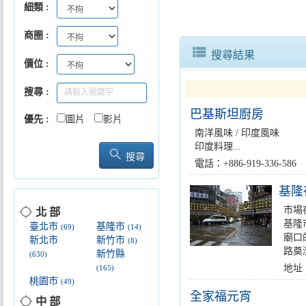
細類
商圈
臺北攜手Agoda四大面向合作簽
view_list
搜尋結果
價位
搜尋
巴基斯坦廚房
優先
圖片
影片
南洋風味 / 印度風味
印度料理...
search
搜尋
電話：+886-919-336
基隆
location_searching
市場
北 部
基隆
臺北市
基隆市
(69)
(14)
廟口
新北市
新竹市
(8)
路奠濟
新竹縣
(630)
地址
(165)
桃園市
(49)
全家福元宵
location_searching
中 部