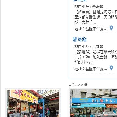
熱門小吃 / 羹湯類
【旗魚羹】基隆是海港，
至少都先醃製過一天的時
酥、大蒜苗...
place
地址：基隆市仁愛區
鼎邊趖
熱門小吃 / 米食類
【鼎邊趖】是以在萊米製
片片，碗中加入金針、筍
種配料、高...
place
地址：基隆市仁愛區
目前：
1~14
筆