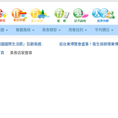
商圈
餐廳風格
美食類型
用餐目的
平均價位
6南國國際生活節」狂歡兩週..
迎台東博覽會盛事！衛生局辦理東博限
首頁
美食店家搜尋
eft
不停歇！15家企業釋出59..
包「粽」包「中」！臺南市市場處邀您
世界自行車日響應活動健康台..
臺韓觀光交流會議圓滿落幕屏東魅力獲
基隆潮境海灣節正式啟動帆船..
全台唯一「穿梭校園」捷運三鶯線！思
魅力持續發酵！2026台灣..
「來食Rice!」屏東好客米食節熱..
6南國國際生活節」狂歡兩週..
迎台東博覽會盛事！衛生局辦理東博限