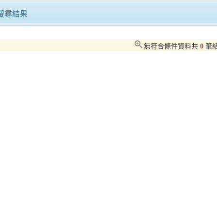
不停歇！15家企業釋出59..
包「粽」包「中」！臺南市市場處邀您
搜尋結果
世界自行車日響應活動健康台..
臺韓觀光交流會議圓滿落幕屏東魅力獲
zoom_in
無符合條件資料共
0
筆
基隆潮境海灣節正式啟動帆船..
全台唯一「穿梭校園」捷運三鶯線！思
魅力持續發酵！2026台灣..
「來食Rice!」屏東好客米食節熱..