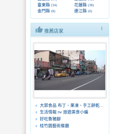
臺東縣
花蓮縣
(34)
(38)
金門縣
連江縣
(8)
(0)
thumb_up
more_vert
推薦店家
大郭食品 布丁、果凍、手工餅乾、蛋糕、麵包
生活情報.tw 旅遊美食小編
好吃魯豬腳
桂竹園藝術餐廳