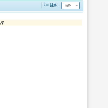
format_line_spacing
..
戴上花環迎貴客！臺韓觀光交流會議登..
排序
..
臺東黑鮪魚首尾彩頭「盛泰豐號」漁船..
結果
..
臺北攜手Agoda四大面向合作簽署..
高雄市政府公布第三層使用問題油品2..