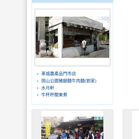
車城農產品門市店
岡山公園豬腳麵牛肉麵(劉家)
水月軒
牛杯杯關東煮