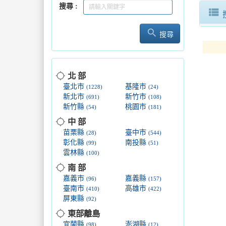
搜尋
暑假求職
view_list
search
2026
搜尋
2026
location_searching
北 部
屏東好味
臺北市
基隆市
(1228)
(24)
新北市
新竹市
(691)
(108)
新竹縣
桃園市
(54)
(181)
location_searching
中 部
苗栗縣
臺中市
(28)
(544)
彰化縣
南投縣
(99)
(51)
雲林縣
(100)
location_searching
南 部
嘉義市
嘉義縣
(96)
(157)
臺南市
高雄市
(410)
(422)
屏東縣
(92)
location_searching
東部離島
宜蘭縣
澎湖縣
(98)
(12)