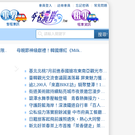
會員登入
註冊會員
忘記密碼
常見問題
搜
search
搜尋!
尋
..
母親節神級獻禮！韓國爆紅《Milk..
keyboard_arrow_right
..
戴上花環迎貴客！臺韓觀光交流會議登..
基北北桃7月前進泰國搶攻東南亞觀光市場新北主打打卡景點、美食及祈福旅遊
臺韓觀光交流會議圓滿落幕 屏東魅力獲韓國業界肯定 期待帶動國際旅遊市場
..
臺東黑鮪魚首尾彩頭「盛泰豐號」漁船..
逾2,200人「來嘉BIKE訪」騎聚雙潭！10組大白熊新造型地圖驚喜公開再掀打卡熱潮
街道美術館持續點亮城市夜景邀您漫步夏夜星空下的街頭藝廊
..
臺北攜手Agoda四大面向合作簽署..
碧潭水舞季壓軸登場 青春熱舞接力、煙火點亮夜空
守護蔚藍海岸！深澳鐵道自行車「百人淨灘」8/1登場
高雄市政府公布第三層使用問題油品2..
公私協力落實廚餘減量 中市府員工餐廳變身惜食基地
日籍旅客起飛前護照遺失，熱心大同警機智聯絡速尋回
..
母親節神級獻禮！韓國爆紅《Milk..
新北好茶春茶上市首推「茶香健走」茶王鄭永順捐收益回饋茶鄉