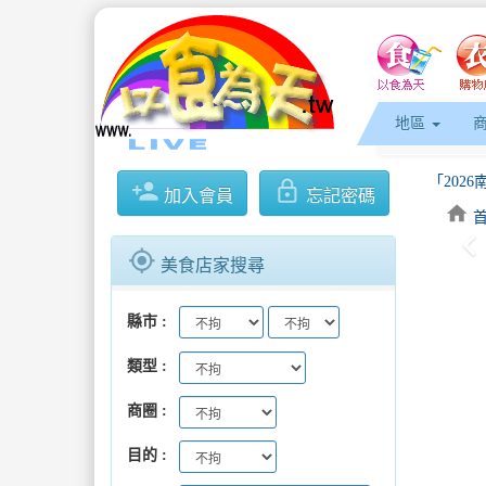
地區
「202
person_add
lock_outline
加入會員
忘記密碼
home
keyboard_arrow_l
暑假求職
gps_fixed
美食店家搜尋
2026
縣市
2026
類型
屏東好味
商圈
「202
目的