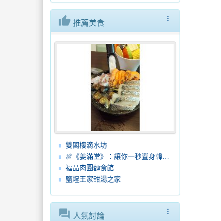
thumb_up
more_vert
推薦美食
雙閣樓滴水坊
🍖《姜滿堂》：讓你一秒置身韓劇場景的韓式燒肉殿堂！
福品肉圓麵食館
鹽埕王家甜湯之家
forum
more_vert
人氣討論