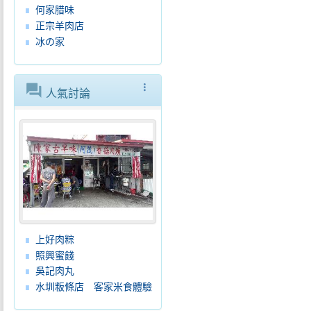
何家腊味
正宗羊肉店
冰の家
forum
more_vert
人氣討論
上好肉粽
照興蜜餞
吳記肉丸
水圳粄條店 客家米食體驗