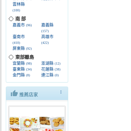
雲林縣
(100)
location_searching
南 部
嘉義市
嘉義縣
(96)
(157)
臺南市
高雄市
(410)
(422)
屏東縣
(92)
location_searching
東部離島
宜蘭縣
澎湖縣
(98)
(12)
臺東縣
花蓮縣
(34)
(38)
金門縣
連江縣
(8)
(0)
thumb_up
more_vert
推薦店家