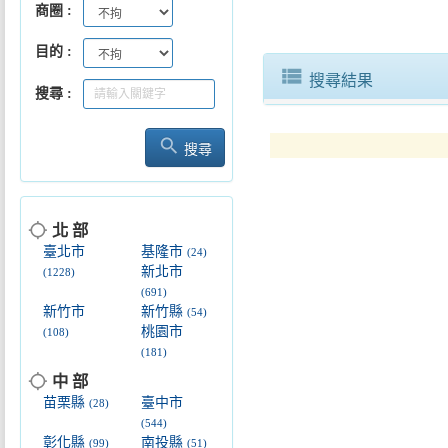
商圈
目的
view_list
搜尋結果
搜尋
search
搜尋
location_searching
北 部
臺北市
基隆市
(24)
新北市
(1228)
(691)
新竹市
新竹縣
(54)
桃園市
(108)
(181)
location_searching
中 部
苗栗縣
臺中市
(28)
(544)
彰化縣
南投縣
(99)
(51)