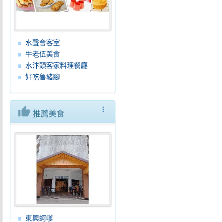
水聲會客室
牛老伍美食
水汴頭客家料理餐廳
好吃魯豬腳
thumb_up
more_vert
推薦美食
東興蚵嗲