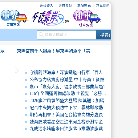
會員登入
註冊會員
忘記密碼
常見問題
搜
search
搜尋!
尋
..
東隆宮前千人辦桌！屏東黑鮪魚季「美..
keyboard_arrow_right
.
台日文化交融新篇章！日本景觀大師奧..
守護蔚藍海岸！深澳鐵道自行車「百人淨灘」8/1登場
公私協力落實廚餘減量 中市府員工餐廳變身惜食基地
2026屏東黑鮪魚文化觀光季強勢登..
嘉市「嘉有大廚」健康飲食三部曲超過10萬元獎項鼓勵吃出健康
116年全國運籌備處啟動 主視覺「必勝之路」刻劃選手榮光 屏東成就全國第一個10年內舉辦全國三大賽會縣市
..
屏東好味魅力持續發酵！2026台灣..
2026旗津風箏節盛大登場 陳其邁：加碼盛夏券共享高雄夏日魅力
配合中央擴大預防性下架 雲林縣啟動第二波查核守護食品安全
..
探訪深山中鱘龍魚體驗漁業風情輕旅行..
期待再相會！美國在台協會高雄分處長張子霖辭別黃偉哲市長
聽海聽歌看星空走進東河金樽沙灘準金曲歌后洪佩瑜領銜開唱台東最美星空揭開序幕
..
東隆宮前千人辦桌！屏東黑鮪魚季「美..
九成污水堵塞來自油脂北市推動油脂截留器從源頭守護城市靜脈