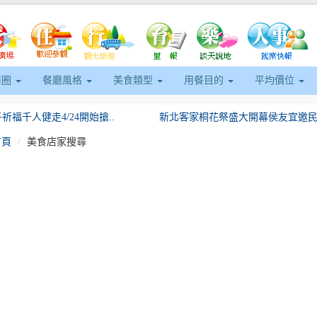
商圈
餐廳風格
美食類型
用餐目的
平均價位
祈福千人健走4/24開始搶..
新北客家桐花祭盛大開幕侯友宜邀民眾
首頁
美食店家搜尋
eft
「穿梭校園」捷運三鶯線！思..
響應81原住民族日力挺台鋼雄鷹高雄.
起連三週點亮淡水漁人碼頭夜..
來食Rice!品味客庄好時光！..
0人「來嘉BIKE訪」騎..
「屏東好物進軍新加坡國際食品展拓展
水果祭首日人氣爆棚日本城市..
「鹹甜引路臺南味」餅香不怕巷子深，
祈福千人健走4/24開始搶..
新北客家桐花祭盛大開幕侯友宜邀民眾