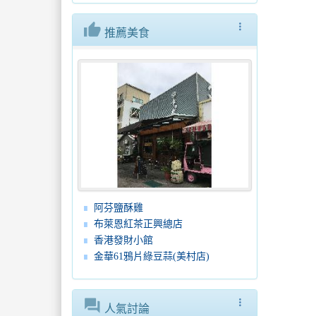
thumb_up
more_vert
推薦美食
阿芬鹽酥雞
布萊恩紅茶正興總店
香港發財小館
金華61鴉片綠豆蒜(美村店)
forum
more_vert
人氣討論