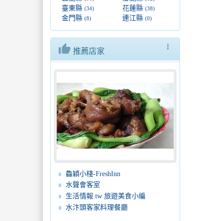
臺東縣
花蓮縣
(34)
(38)
金門縣
連江縣
(8)
(0)
thumb_up
more_vert
推薦店家
鱻穎小棧-FreshInn
水聲會客室
生活情報.tw 旅遊美食小編
水汴頭客家料理餐廳