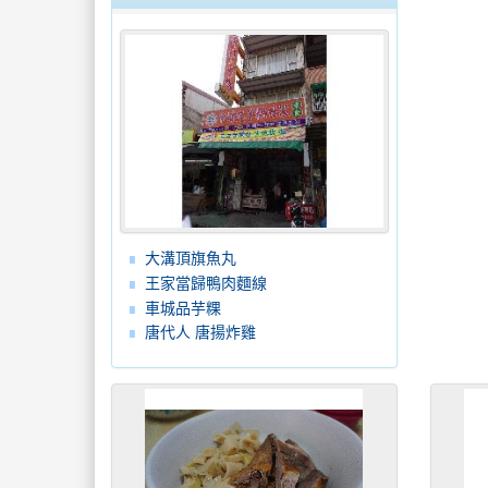
大溝頂旗魚丸
王家當歸鴨肉麵線
車城品芋粿
唐代人 唐揚炸雞