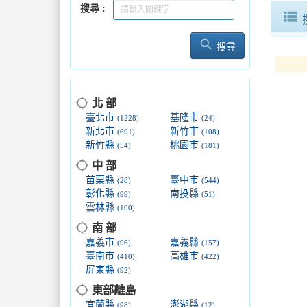
搜尋
全台唯一
view_list
search
8月9日
搜尋
逾2,20
location_searching
北 部
台日大港
臺北市
基隆市
(1228)
(24)
新北市
新竹市
(691)
(108)
新竹縣
桃園市
(54)
(181)
location_searching
中 部
苗栗縣
臺中市
(28)
(544)
彰化縣
南投縣
(99)
(51)
雲林縣
(100)
location_searching
南 部
嘉義市
嘉義縣
(96)
(157)
臺南市
高雄市
(410)
(422)
屏東縣
(92)
location_searching
東部離島
宜蘭縣
澎湖縣
(98)
(12)