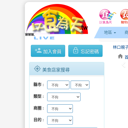
地區
林口親子
person_add
lock_outline
加入會員
忘記密碼
home
keyboard_arrow_l
全台唯一
gps_fixed
美食店家搜尋
8月9日
縣市
逾2,20
類型
台日大港
商圈
林口親子
目的