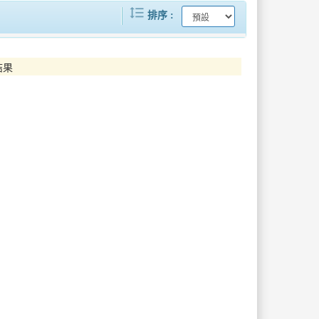
format_line_spacing
.
台日文化交融新篇章！日本景觀大師奧..
排序
2026屏東黑鮪魚文化觀光季強勢登..
結果
..
屏東好味魅力持續發酵！2026台灣..
..
探訪深山中鱘龍魚體驗漁業風情輕旅行..