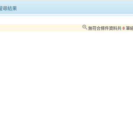
「穿梭校園」捷運三鶯線！思..
響應81原住民族日力挺台鋼雄鷹高雄.
搜尋結果
起連三週點亮淡水漁人碼頭夜..
來食Rice!品味客庄好時光！..
zoom_in
無符合條件資料共
0
筆
0人「來嘉BIKE訪」騎..
「屏東好物進軍新加坡國際食品展拓展
水果祭首日人氣爆棚日本城市..
「鹹甜引路臺南味」餅香不怕巷子深，