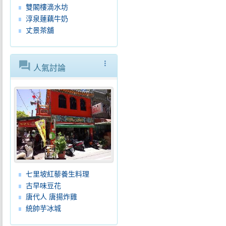
雙閣樓滴水坊
淳泉蓮藕牛奶
丈景茶舖
forum
more_vert
人氣討論
七里坡紅藜養生料理
古早味豆花
唐代人 唐揚炸雞
統帥芋冰城