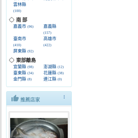
雲林縣
(100)
location_searching
南 部
嘉義市
嘉義縣
(96)
(157)
臺南市
高雄市
(410)
(422)
屏東縣
(92)
location_searching
東部離島
宜蘭縣
澎湖縣
(98)
(12)
臺東縣
花蓮縣
(34)
(38)
金門縣
連江縣
(8)
(0)
thumb_up
more_vert
推薦店家