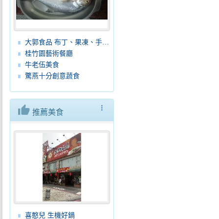
大郭食品 布丁、果凍、手工餅乾、蛋糕、麵包
桂竹園藝術餐廳
牛老伍美食
驚燕十分創意蔬食
thumb_up
more_vert
推薦美食
喜憨兒 生機好鍋