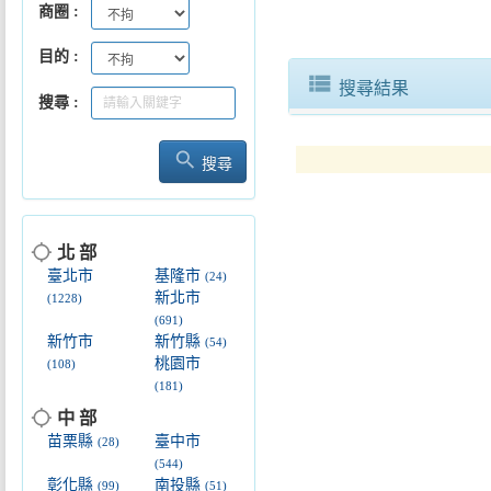
商圈
目的
view_list
搜尋結果
搜尋
search
搜尋
location_searching
北 部
臺北市
基隆市
(24)
新北市
(1228)
(691)
新竹市
新竹縣
(54)
桃園市
(108)
(181)
location_searching
中 部
苗栗縣
臺中市
(28)
(544)
彰化縣
南投縣
(99)
(51)