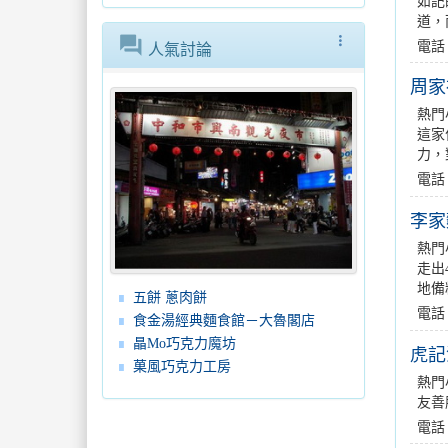
如記
道，
forum
more_vert
電話
人氣討論
周家
熱門
這家
力，
電話
李家
熱門
走出
地備
五餅 蔥肉餅
電話：
食金湯經典麵食館－大魯閣店
瞐Mo巧克力魔坊
虎記
菓風巧克力工房
熱門
友善
電話：