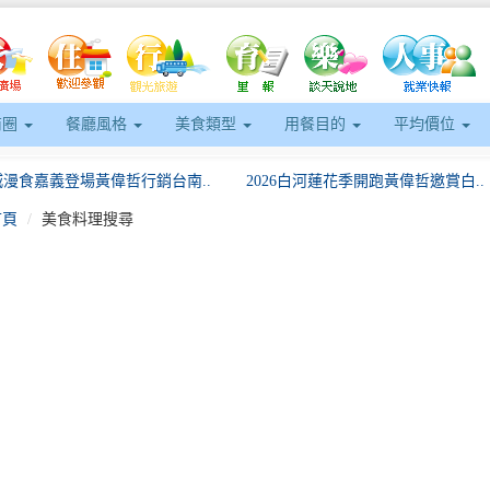
商圈
餐廳風格
美食類型
用餐目的
平均價位
漫食嘉義登場黃偉哲行銷台南..
2026白河蓮花季開跑黃偉哲邀賞白..
首頁
美食料理搜尋
eft
級獻禮！韓國爆紅《Milk..
「家有晴空．讓愛有光」青少年家庭氣
星村嗨啤一夏台味尬韓風連嗨..
東隆宮前千人辦桌！屏東黑鮪魚季「美
嘉年華點燃臺南初夏協進國小..
屏東持續追查問題油品及產品要求全面
~2026圓山商圈漫遊季7..
台南運河百年-戶外音樂祭半數卡司台
漫食嘉義登場黃偉哲行銷台南..
2026白河蓮花季開跑黃偉哲邀賞白..