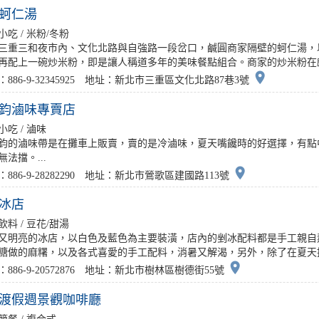
蚵仁湯
小吃 / 米粉/冬粉
三重三和夜市內、文化北路與自強路一段岔口，鹹圓商家隔壁的蚵仁湯，
再配上一碗炒米粉，即是讓人稱道多年的美味餐點組合。商家的炒米粉在頗具
place
：886-9-32345925 地址：新北市三重區文化北路87巷3號
鈞滷味專賣店
小吃 / 滷味
鈞的滷味帶是在攤車上販賣，賣的是冷滷味，夏天嘴饞時的好選擇，有點
無法擋。...
place
886-9-28282290 地址：新北市鶯歌區建國路113號
冰店
飲料 / 豆花/甜湯
又明亮的冰店，以白色及藍色為主要裝潢，店內的剉冰配料都是手工親自
糖做的麻糬，以及各式喜愛的手工配料，消暑又解渴，另外，除了在夏天提供
place
：886-9-20572876 地址：新北市樹林區樹德街55號
渡假週景觀咖啡廳