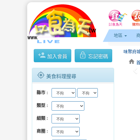
地區
味聚府城
person_add
lock_outline
加入會員
忘記密碼
home
keyboard_arrow_l
母親節神
gps_fixed
美食料理搜尋
相約勝利
縣市
社區棒球
類型
花現圓山
細類
味聚府城
商圈