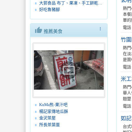
玄明
大郭食品 布丁、果凍、手工餅乾、蛋糕、麵包
熱門
好吃魯豬腳
本餐
單的
電話
thumb_up
more_vert
推薦美食
竹圍
熱門
在淡
是箇
live_tv
電話
米工
熱門
華人
翹楚
KuMa熊-果汁吧
電話
楊記家傳地瓜酥
如記
金沢茶屋
所長茶葉蛋
台式