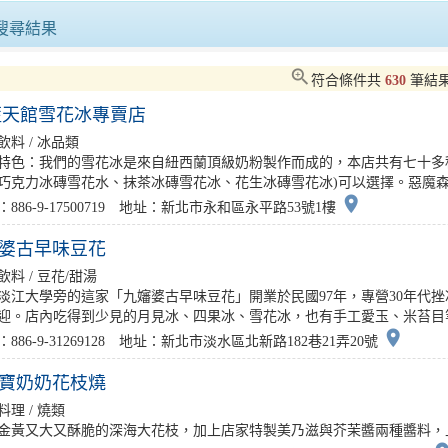
級獻禮！韓國爆紅《Milk..
「家有晴空．讓愛有光」青少年家庭氣
搜尋結果
星村嗨啤一夏台味尬韓風連嗨..
東隆宮前千人辦桌！屏東黑鮪魚季「美
zoom_in
符合條件共
630
筆結
藍天館雪花冰專賣店
嘉年華點燃臺南初夏協進國小..
屏東持續追查問題油品及產品要求全面
飲料 / 冰品類
特色：我們的雪花冰是來自紐西蘭頂級奶粉製作而成的，本店共有七十多
~2026圓山商圈漫遊季7..
台南運河百年-戶外音樂祭半數卡司台
巧克力冰磚雪花水、抹茶冰磚雪花冰、花生冰磚雪花冰)可以選擇。惡魔森林
place
：886-9-17500719 地址：新北市永和區永平路53號1樓
婆古早味豆花
飲料 / 豆花/甜湯
淡江大學旁的這家「九嬸婆古早味豆花」開業於民國97年，專營30年代
迎。店內吃得到少見的月見冰、四果冰、雪花冰，也有手工愛玉、米苔目等，
place
886-9-31269128 地址：新北市淡水區北新路182巷21弄20號
寶奶奶花枝燒
料理 / 燒類
金黃又大又酥脆的深海大花枝，加上店家特製美乃滋與芥茉醬兩種醬料，上