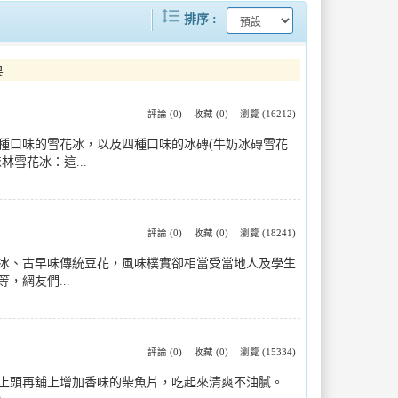
format_line_spacing
..
《關於我轉生變成史萊姆這檔事劇場版..
排序
..
期待再相會！美國在台協會高雄分處長..
果
..
大口吸麵透心涼！豆府餐飲集團旗下三..
評論 (0)
收藏 (0)
瀏覽 (16212)
種口味的雪花冰，以及四種口味的冰磚(牛奶冰磚雪花
..
因應今(115)年汛期北市環保局全..
雪花冰：這...
評論 (0)
收藏 (0)
瀏覽 (18241)
挫冰、古早味傳統豆花，風味樸實卻相當受當地人及學生
網友們...
評論 (0)
收藏 (0)
瀏覽 (15334)
頭再舖上增加香味的柴魚片，吃起來清爽不油膩。...