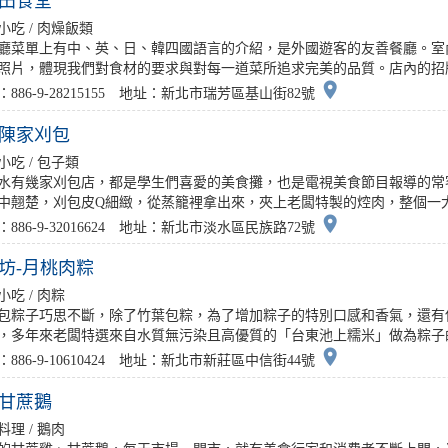
田食堂
小吃 / 肉燥飯類
廳菜單上有中、英、日、韓四國語言的介紹，是外國遊客的友善餐廳。室
照片，體現我們對食材的要求與對每一道菜所追求完美的品質。店內的招牌菜
place
：886-9-28215155 地址：新北市瑞芳區基山街82號
陳家刈包
小吃 / 包子類
水有幾家刈包店，都是學生們喜愛的美食攤，也是電視美食節目報導的常
中翹楚，刈包皮Q細緻，從蒸籠裡拿出來，夾上老闆特製的焢肉，整個一大塊
place
：886-9-32016624 地址：新北市淡水區民族路72號
坊-月桃肉粽
小吃 / 肉粽
包粽子巧思不斷，除了竹葉包粽，為了增加粽子的特別口感和香氣，還有
，多年來老闆特選來自水質無污染且高優質的「台東池上糯米」做為粽子的原
place
：886-9-10610424 地址：新北市新莊區中信街44號
甘蔗鵝
料理 / 鵝肉