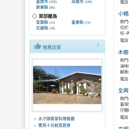
臺南市
高雄市
電話：
(450)
(180)
屏東縣
(66)
小楊
location_searching
東部離島
熱門
宜蘭縣
臺東縣
(12)
(19)
位於
花蓮縣
(18)
吃~
電話
thumb_up
more_vert
推薦店家
木櫥
熱門
滷味
鹹香
電話
全興
熱門
臺灣
仔麵
電話
水汴頭客家料理餐廳
驚燕十分創意蔬食