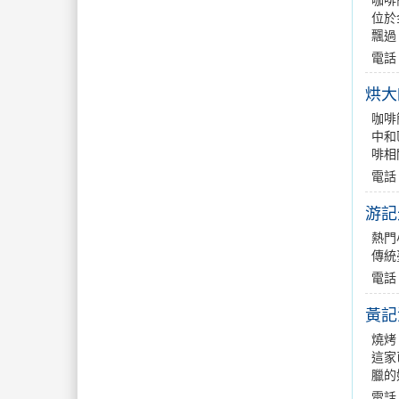
咖啡
位於
飄過
電話
烘大
咖啡
中和
啡相
電話
游記
熱門
傳統
電話
黃記
燒烤
這家
臘的
電話：