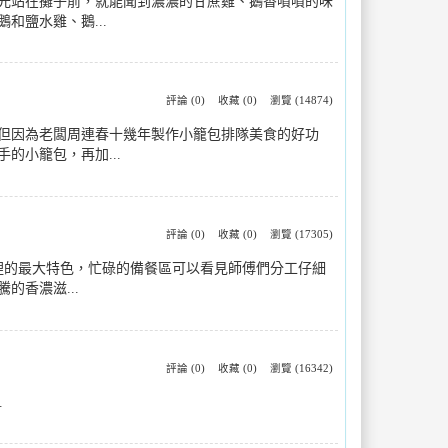
光站在攤子前，就能聞到濃濃的甘蔗雞、鵝香噴噴的味
鹽水雞、鵝...
評論 (0)
收藏 (0)
瀏覽 (14874)
但因為老闆周連春十幾年製作小籠包排隊美食的好功
的小籠包，再加...
評論 (0)
收藏 (0)
瀏覽 (17305)
這裡的最大特色，忙碌的備餐區可以看見師傅們分工仔細
香濃滋...
評論 (0)
收藏 (0)
瀏覽 (16342)
.