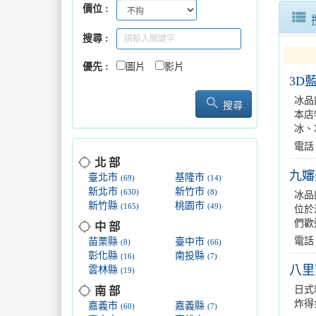
價位
母親節神
view_list
搜尋
相約勝利
優先
圖片
影片
3D
社區棒球
search
冰品
搜尋
本店
花現圓山
冰、
電話
location_searching
北 部
九嬸
臺北市
基隆市
(69)
(14)
新北市
新竹市
(630)
(8)
冰品
新竹縣
桃園市
(165)
(49)
位於
們歡
location_searching
中 部
電話：
苗栗縣
臺中市
(8)
(66)
彰化縣
南投縣
(16)
(7)
八里
雲林縣
(19)
location_searching
日式
南 部
炸得
嘉義市
嘉義縣
(60)
(7)