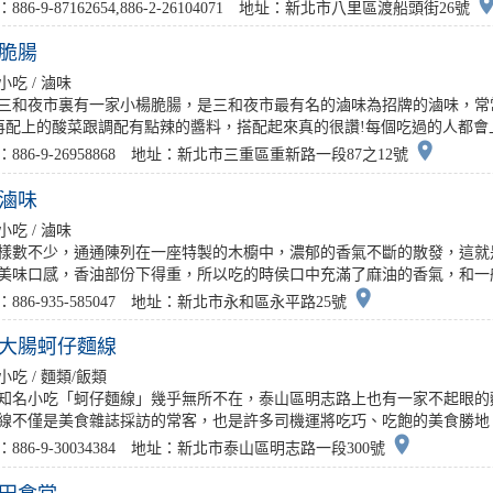
pla
886-9-87162654,886-2-26104071 地址：新北市八里區渡船頭街26號
脆腸
小吃 / 滷味
三和夜市裏有一家小楊脆腸，是三和夜市最有名的滷味為招牌的滷味，常
再配上的酸菜跟調配有點辣的醬料，搭配起來真的很讚!每個吃過的人都會上
place
：886-9-26958868 地址：新北市三重區重新路一段87之12號
滷味
小吃 / 滷味
樣數不少，通通陳列在一座特製的木櫥中，濃郁的香氣不斷的散發，這就
美味口感，香油部份下得重，所以吃的時侯口中充滿了麻油的香氣，和一般偏
place
：886-935-585047 地址：新北市永和區永平路25號
大腸蚵仔麵線
小吃 / 麵類/飯類
知名小吃「蚵仔麵線」幾乎無所不在，泰山區明志路上也有一家不起眼的
線不僅是美食雜誌採訪的常客，也是許多司機運將吃巧、吃飽的美食勝地。全
place
：886-9-30034384 地址：新北市泰山區明志路一段300號