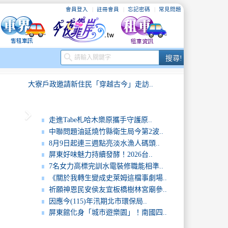
會員登入
註冊會員
忘記密碼
常見問題
搜
search
搜尋!
尋
大寮戶政邀請新住民「穿越古今」走訪..
keyboard_arrow_right
..
《關於我轉生變成史萊姆這檔事劇場版..
走進Tabe札哈木樂原攜手守護原..
中聯問題油延燒竹縣衛生局今第2波..
..
期待再相會！美國在台協會高雄分處長..
8月9日起連三週點亮淡水漁人碼頭..
屏東好味魅力持續發酵！2026台..
..
大口吸麵透心涼！豆府餐飲集團旗下三..
7名女力高標完訓水電裝修職能相準..
《關於我轉生變成史萊姆這檔事劇場..
..
因應今(115)年汛期北市環保局全..
祈願神恩民安侯友宜板橋樹林宮廟參..
因應今(115)年汛期北市環保局..
大寮戶政邀請新住民「穿越古今」走訪..
屏東館化身「城市遊樂園」！南國四..