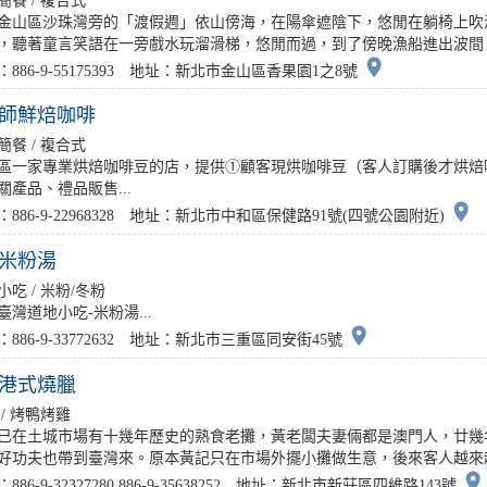
簡餐 / 複合式
金山區沙珠灣旁的「渡假週」依山傍海，在陽傘遮陰下，悠閒在躺椅上吹
，聽著童言笑語在一旁戲水玩溜滑梯，悠閒而過，到了傍晚漁船進出波間，景
place
：886-9-55175393 地址：新北市金山區香果園1之8號
師鮮焙咖啡
簡餐 / 複合式
區一家專業烘焙咖啡豆的店，提供①顧客現烘咖啡豆（客人訂購後才烘焙
關產品、禮品販售...
place
：886-9-22968328 地址：新北市中和區保健路91號(四號公園附近)
米粉湯
小吃 / 米粉/冬粉
臺灣道地小吃-米粉湯...
place
：886-9-33772632 地址：新北市三重區同安街45號
港式燒臘
 / 烤鴨烤雞
已在土城市場有十幾年歷史的熟食老攤，黃老闆夫妻倆都是澳門人，廿幾
好功夫也帶到臺灣來。原本黃記只在市場外擺小攤做生意，後來客人越來越多
place
886-9-32327280,886-9-35638252 地址：新北市新莊區四維路143號