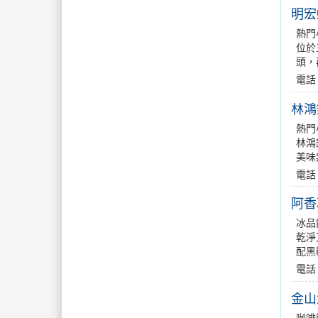
明宏
熱門
位於
頭，
電話
林鴻
熱門
林鴻
美味
電話：
阿香
冰品
乾淨
配黑
電話
金山