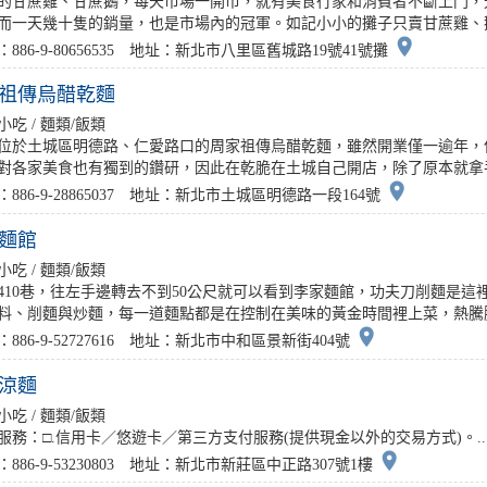
的甘蔗雞、甘蔗鵝，每天市場一開市，就有美食行家和消費者不斷上門，
而一天幾十隻的銷量，也是市場內的冠軍。如記小小的攤子只賣甘蔗雞、鵝和
place
：886-9-80656535 地址：新北市八里區舊城路19號41號攤
祖傳烏醋乾麵
小吃 / 麵類/飯類
位於土城區明德路、仁愛路口的周家祖傳烏醋乾麵，雖然開業僅一逾年，
對各家美食也有獨到的鑽研，因此在乾脆在土城自己開店，除了原本就拿手
place
：886-9-28865037 地址：新北市土城區明德路一段164號
麵館
小吃 / 麵類/飯類
410巷，往左手邊轉去不到50公尺就可以看到李家麵館，功夫刀削麵是
料、削麵與炒麵，每一道麵點都是在控制在美味的黃金時間裡上菜，熱騰騰的
place
886-9-52727616 地址：新北市中和區景新街404號
涼麵
小吃 / 麵類/飯類
服務：□.信用卡／悠遊卡／第三方支付服務(提供現金以外的交易方式)。..
place
886-9-53230803 地址：新北市新莊區中正路307號1樓