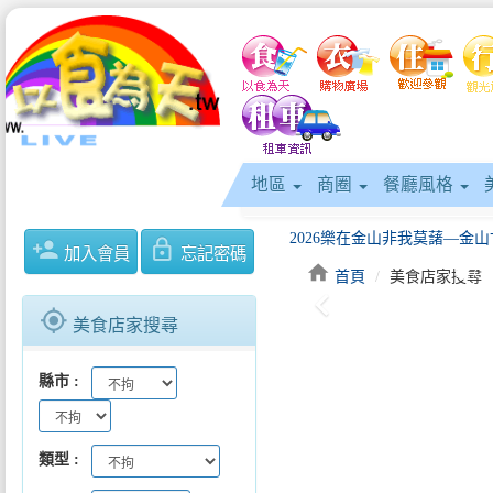
地區
商圈
餐廳風格
2026樂在金山非我莫藷—金山甘
person_add
lock_outline
加入會員
忘記密碼
home
首頁
美食店家搜尋
keyboard_arrow_left
gps_fixed
美食店家搜尋
縣市
2026基隆潮境海灣節正式啟動帆
類型