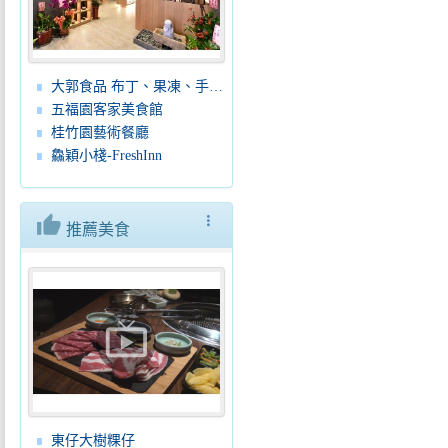
大郭食品 布丁、果凍、手工餅乾、蛋糕、麵包
五福園客家美食館
桂竹園藝術餐廳
鱻穎小棧-FreshInn
thumb_up
more_vert
推薦美食
live_tv
東仔大樹粿仔