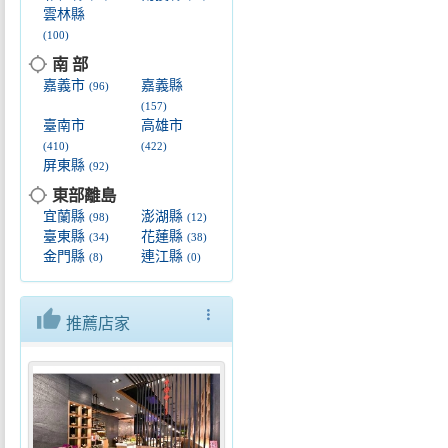
雲林縣
(100)
location_searching
南 部
嘉義市
嘉義縣
(96)
(157)
臺南市
高雄市
(410)
(422)
屏東縣
(92)
location_searching
東部離島
宜蘭縣
澎湖縣
(98)
(12)
臺東縣
花蓮縣
(34)
(38)
金門縣
連江縣
(8)
(0)
thumb_up
more_vert
推薦店家