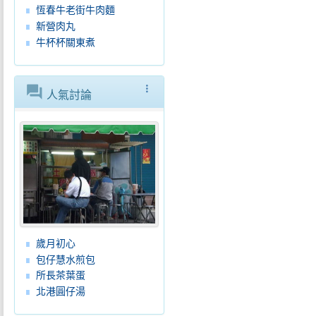
恆春牛老街牛肉麵
新營肉丸
牛杯杯關東煮
forum
more_vert
人氣討論
歲月初心
包仔慧水煎包
所長茶葉蛋
北港圓仔湯