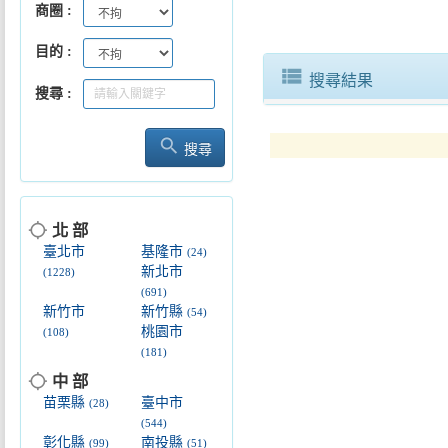
商圈
2026樂在金山非我莫藷—金山甘
目的
view_list
搜尋結果
搜尋
search
搜尋
2026基隆潮境海灣節正式啟動帆
location_searching
北 部
臺北市
基隆市
(24)
新北市
(1228)
(691)
新竹市
新竹縣
(54)
桃園市
(108)
(181)
location_searching
中 部
苗栗縣
臺中市
(28)
(544)
彰化縣
南投縣
(99)
(51)