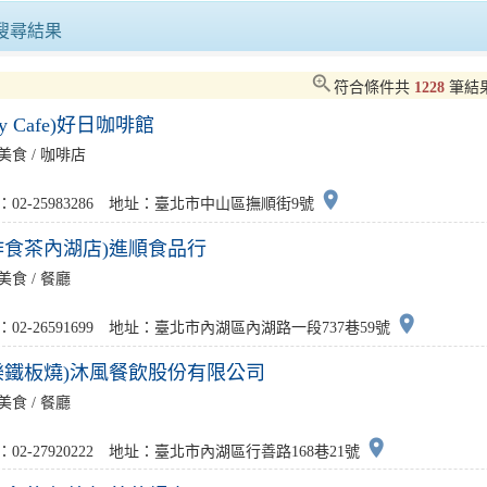
115年第3次食安會報饒縣..
台日文化交融新篇章！日本景觀大師奧
搜尋結果
會！美國在台協會高雄分處長..
「臺南味」席捲台灣美食展！三大名廚
zoom_in
符合條件共
1228
筆結
ay Cafe)好日咖啡館
母親節感恩活動消費滿額拿好..
夢時代「LoveDad」檔期7/2..
美食 / 咖啡店
負氣失聯通梁警機警尋回開導..
2026年臺南芒果評鑑冠軍出爐黃偉..
place
：02-25983286 地址：臺北市中山區撫順街9號
作食茶內湖店)進順食品行
美食 / 餐廳
place
：02-26591699 地址：臺北市內湖區內湖路一段737巷59號
樂鐵板燒)沐風餐飲股份有限公司
美食 / 餐廳
place
：02-27920222 地址：臺北市內湖區行善路168巷21號