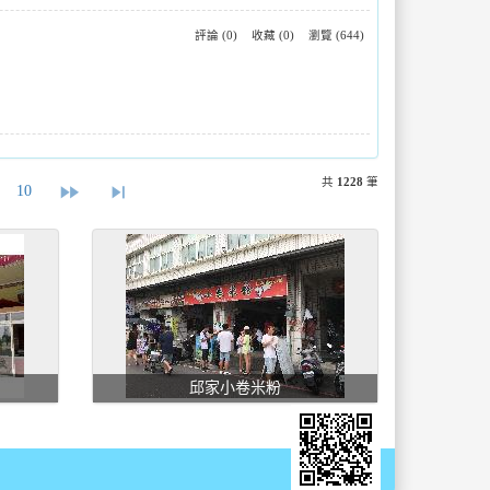
評論 (0)
收藏 (0)
瀏覽 (644)
共
1228
筆
fast_forward
skip_next
10
邱家小卷米粉