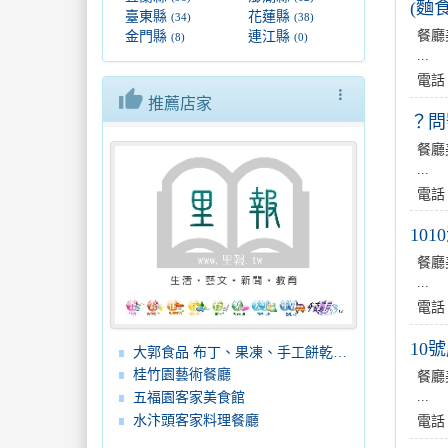
(麵
臺東縣
花蓮縣
(34)
(38)
餐廳
金門縣
連江縣
(8)
(0)
...
電話
thumb_up
more_vert
推薦店家
？問
餐廳
...
電話
10
餐廳
...
電話
10
大郭食品 布丁、果凍、手工餅乾、蛋糕、麵包
桂竹園藝術餐廳
餐廳
...
五福園客家美食館
水汴頭客家料理餐廳
電話