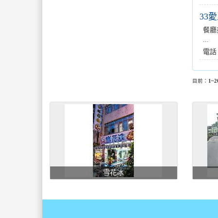
33
餐廳
...
電話
目前：
1~2
雪花冰