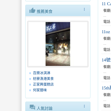
11 C
thumb_up
more_vert
餐廳
推薦美食
...
電話
11oz 
餐廳
...
電話
14
餐廳
...
百樂冰淇淋
電話
枋寮漁港美食
正家興蛋糕店
15
何家腊味
餐廳
...
forum
more_vert
電話
人氣討論