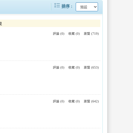
format_line_spacing
..
高雄市政府嚴查問題油品流向再增業者..
排序
..
「鹹甜引路臺南味」餅香不怕巷子深，..
果
評論 (0)
收藏 (0)
瀏覽 (719)
2026旗津風箏節盛大登場陳其邁：..
新加坡新任代表符秀麗拜會屏東周縣長..
評論 (0)
收藏 (0)
瀏覽 (653)
評論 (0)
收藏 (0)
瀏覽 (642)