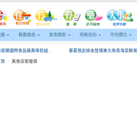
商圈
餐廳風格
美食類型
用餐目的
平均價位
26首爾國際食品展黃偉哲組..
春夏限定綠金登場東北角青海菜鮮美上
首頁
美食店家搜尋
eft
115年第3次食安會報饒縣..
台日文化交融新篇章！日本景觀大師奧
會！美國在台協會高雄分處長..
「臺南味」席捲台灣美食展！三大名廚
母親節感恩活動消費滿額拿好..
夢時代「LoveDad」檔期7/2..
負氣失聯通梁警機警尋回開導..
2026年臺南芒果評鑑冠軍出爐黃偉..
26首爾國際食品展黃偉哲組..
春夏限定綠金登場東北角青海菜鮮美上