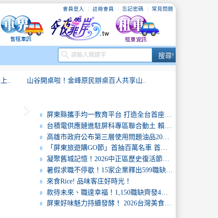
會員登入
註冊會員
忘記密碼
常見問題
搜
search
搜尋!
尋
..
山谷開桌啦！金峰原民辦桌百人共享山..
keyboard_arrow_right
..
高雄市政府嚴查問題油品流向再增業者..
屏東縣攜手均一教育平台 打造全台首座「AI 教育轉型示範縣市」
台積電供應鏈進駐屏科專區聯合動土 賴清德恭喜屏東未來可期 周春米拼產業升級 讓孩子留在家鄉工作
..
「鹹甜引路臺南味」餅香不怕巷子深，..
高雄市政府公布第三層使用問題油品20家業者 陳其邁市長：查到問題油就下架陳其邁市長：查到問題油就下架
「屏東旅遊購GO節」首抽百萬名車 首月活動累積登錄金額突破千萬元
2026旗津風箏節盛大登場陳其邁：..
凝聚舊城記憶！2026中正區歷史復活節－中正．拾光之境暨人口政策宣導活動盛大發表萬國博覽會及北門紅市集50攤位熱鬧登場！
暑假求職不停歇！15家企業釋出599職缺 物流、YouBike、長照、零售同步搶才最高月薪上看5萬元
新加坡新任代表符秀麗拜會屏東周縣長..
來食Rice! 品味客庄好時光！
款待未來、職達幸福！1,150職缺齊發4月17日北市府中庭打造餐旅職涯新舞台
..
山谷開桌啦！金峰原民辦桌百人共享山..
屏東好味魅力持續發酵！ 2026台灣美食展屏東館圓滿落幕 展現南國品牌力