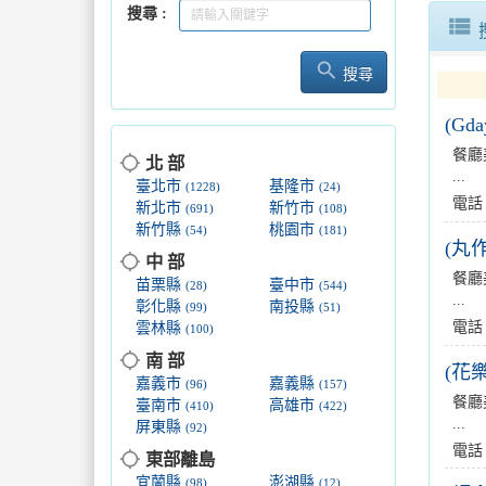
搜尋
臺東縣府
view_list
search
期待再相
搜尋
(Gd
新北魚市
餐廳
location_searching
北 部
...
開心出遊
臺北市
基隆市
(1228)
(24)
電話
新北市
新竹市
(691)
(108)
新竹縣
桃園市
(54)
(181)
(丸
location_searching
中 部
餐廳
苗栗縣
臺中市
(28)
(544)
...
彰化縣
南投縣
(99)
(51)
電話
雲林縣
(100)
location_searching
南 部
(花
嘉義市
嘉義縣
(96)
(157)
餐廳
臺南市
高雄市
(410)
(422)
...
屏東縣
(92)
電話
location_searching
東部離島
宜蘭縣
澎湖縣
(98)
(12)