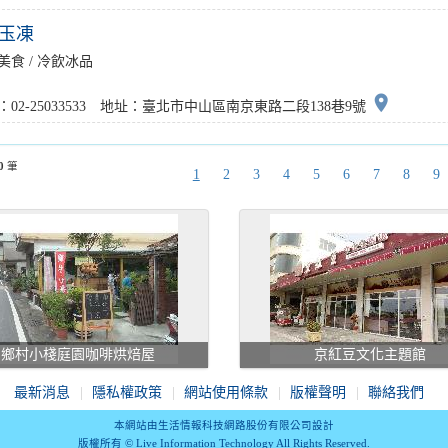
愛玉凍
美食 / 冷飲冰品
place
：02-25033533 地址：臺北市中山區南京東路二段138巷9號
0
筆
1
2
3
4
5
6
7
8
9
鄉村小棧庭園咖啡烘焙屋
京紅豆文化主題館
最新消息
隱私權政策
網站使用條款
版權聲明
聯絡我們
本網站由生活情報科技網路股份有限公司設計
版權所有 © Live Information Technology All Rights Reserved.