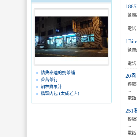
188
餐廳
...
電話
1Bit
餐廳
...
電話
精典泰迪的奶茶舖
20
香莒茶行
餐廳
朝林鮮果汁
...
橋頭肉包 (太成老店)
電話
25
餐廳
...
電話