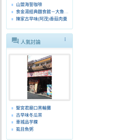
山盟海誓咖啡
食金湯經典麵食館－大魯閣店
陳家古早味(阿茂)香菇肉羹
forum
more_vert
人氣討論
聖宮君廟口黑輪攤
古早味冬瓜茶
車城品芋粿
虱目魚粥