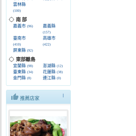
雲林縣
(100)
location_searching
南 部
嘉義市
嘉義縣
(96)
(157)
臺南市
高雄市
(410)
(422)
屏東縣
(92)
location_searching
東部離島
宜蘭縣
澎湖縣
(98)
(12)
臺東縣
花蓮縣
(34)
(38)
金門縣
連江縣
(8)
(0)
thumb_up
more_vert
推薦店家