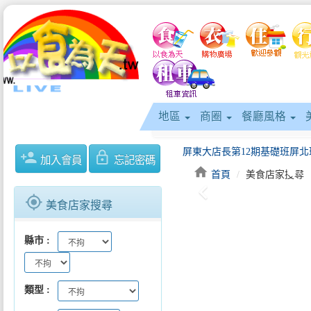
地區
商圈
餐廳風格
person_add
lock_outline
加入會員
忘記密碼
home
首頁
美食店家搜尋
keyboard_arrow_left
gps_fixed
美食店家搜尋
縣市
屏東好味北上登場！2026台灣美
類型