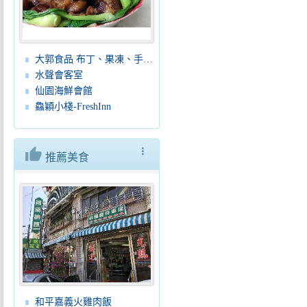
大郭食品 布丁、果凍、手工餅乾、蛋糕、麵包
水聲會客室
仙園海鮮會館
鱻穎小棧-FreshInn
thumb_up
more_vert
推薦美食
和平嘉義火雞肉飯