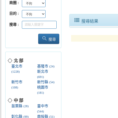
商圈
目的
view_list
搜尋結果
搜尋
search
搜尋
屏東好味北上登場！2026台灣美
location_searching
北 部
臺北市
基隆市
(24)
新北市
(1228)
(691)
新竹市
新竹縣
(54)
桃園市
(108)
(181)
location_searching
中 部
苗栗縣
臺中市
(28)
(544)
彰化縣
南投縣
(99)
(51)