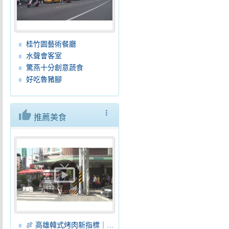
桂竹園藝術餐廳
水聲會客室
驚燕十分創意蔬食
好吃魯豬腳
thumb_up
more_vert
推薦美食
live_tv
🍖 高雄韓式烤肉新指標｜高麗園PLUS夢時代店正式開幕！韓式吃到飽、銅盤烤肉、