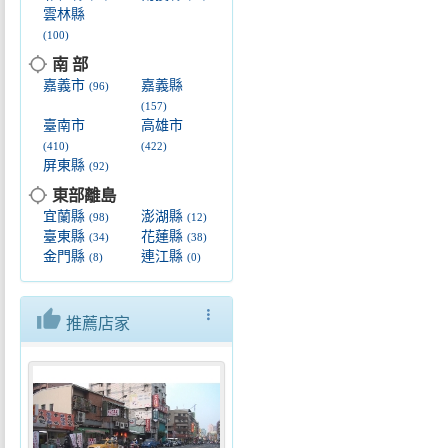
雲林縣
(100)
location_searching
南 部
嘉義市
嘉義縣
(96)
(157)
臺南市
高雄市
(410)
(422)
屏東縣
(92)
location_searching
東部離島
宜蘭縣
澎湖縣
(98)
(12)
臺東縣
花蓮縣
(34)
(38)
金門縣
連江縣
(8)
(0)
thumb_up
more_vert
推薦店家