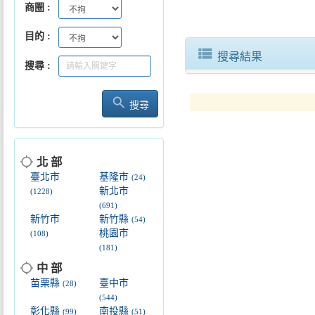
商圈
目的
view_list
搜尋結果
搜尋
逾2,200人「來嘉BIKE訪」騎..
search
搜尋
location_searching
北 部
臺北市
基隆市
(24)
新北市
(1228)
(691)
新竹市
新竹縣
(54)
桃園市
(108)
(181)
location_searching
中 部
苗栗縣
臺中市
(28)
(544)
彰化縣
南投縣
(99)
(51)