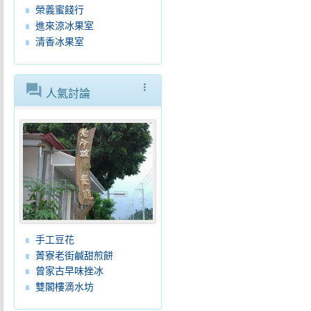
榮義蜜餞行
進來涼冰果室
清香冰果室
forum
more_vert
人氣討論
手工豆花
菁寮老街鹹甜煎餅
曾家古早味挫冰
雙閣樓滴水坊