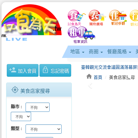
地區
商圈
餐廳風格
person_add
lock_outline
加入會員
忘記密碼
home
首頁
美食店家搜尋
keyboard_arrow_left
gps_fixed
美食店家搜尋
逾2,200人「來嘉BIKE訪」騎..
縣市
類型