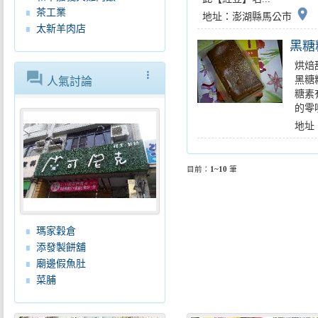
place
茶工業
地址：澎湖縣馬公市
太新羊肉店
黑糖
烘焙
forum
more_vert
黑糖
人氣討論
糖素
的零
地址
目前：
1~10
筆
瑪家穀倉
添發製餅舖
廟邊假魚肚
菜脯