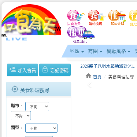
地區
商圈
餐廳風格
2026親子FUN水藝動派對9/1..
person_add
lock_outline
加入會員
忘記密碼
home
首頁
美食料理搜尋
keyboard_arrow_left
gps_fixed
美食料理搜尋
縣市
類型