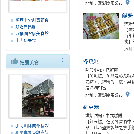
place
地址：澎湖縣馬公市
鹹餅
驚燕十分創意蔬食
烘焙
好吃魯豬腳
【鹹
五福園客家美食館
百年
牛老伍美食
食】
地址
thumb_up
more_vert
冬瓜糕
推薦美食
熱門小吃 / 糕餅類
【冬瓜糕】冬瓜是澎湖特
糕點，其綿密的口感、與
是澎湖相當...
place
地址：澎湖縣馬公市
紅豆糕
烘焙甜點 / 中式糕餅
【紅豆糕】在民間習俗中
小崗山休閒茶藝館
品。此乃盛興製餅之拿手
和平嘉義火雞肉飯
此【紅豆】名...