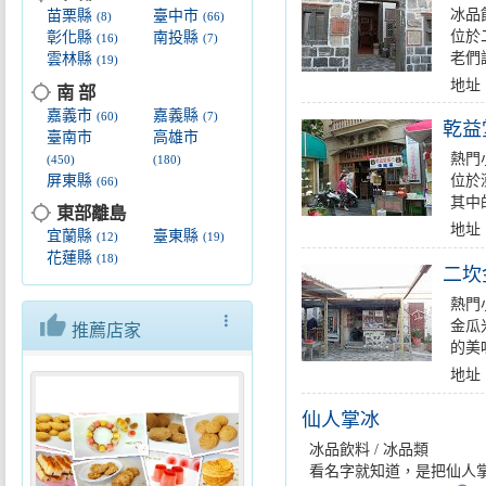
冰品飲
苗栗縣
臺中市
(8)
(66)
位於
彰化縣
南投縣
(16)
(7)
老們
雲林縣
(19)
地址
location_searching
南 部
嘉義市
嘉義縣
(60)
(7)
乾益
臺南市
高雄市
熱門小
(450)
(180)
屏東縣
位於
(66)
其中
location_searching
東部離島
地址
宜蘭縣
臺東縣
(12)
(19)
花蓮縣
(18)
二坎
熱門小
thumb_up
more_vert
金瓜
推薦店家
的美味
地址
仙人掌冰
冰品飲料 / 冰品類
看名字就知道，是把仙人掌