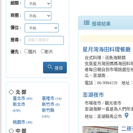
細類
2026親子FUN水藝動派對9/1..
商圈
view_list
搜尋結果
價位
搜尋
星月灣海田料理餐廳
優先
圖片
影片
台式料理 / 活魚海鮮類
究竟星月灣田媽媽海田料
search
搜尋
者每日親自到市場挑選在
瓜、澎湖南...
電話：06-9984159 
location_searching
北 部
澎湖夜市
臺北市
基隆市
(69)
(14)
市場夜市 / 觀光夜市
新北市
新竹市
(8)
澎湖海鮮一直是為人們所津
新竹縣
(630)
place
地址：澎湖縣馬公市
(165)
桃園市
(49)
二崁
location_searching
中 部