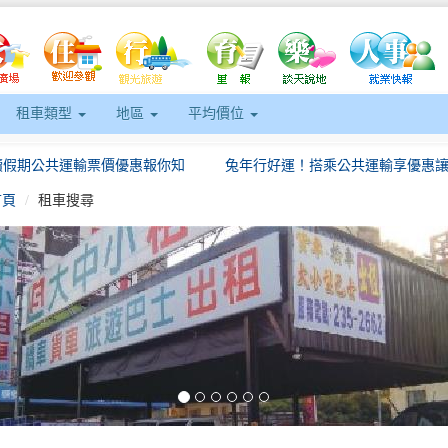
租車類型
地區
平均價位
續假期公共運輸票價優惠報你知
首頁
租車搜尋
屏東YouBike2.0 潮州增站 即日起騎乘費率再優惠
身障者旅遊平權 屏東無障礙巴士首
台灣祭超乎熱烈二天破60萬人次 周春米：與樂迷夢回墾丁
eft
【時尚環保】嘉市府推電動自行車免照遊嘉義
愛上苗栗 漫遊潛力慢城 香港觀光暨農業推介會
續假期公共運輸票價優惠報你知