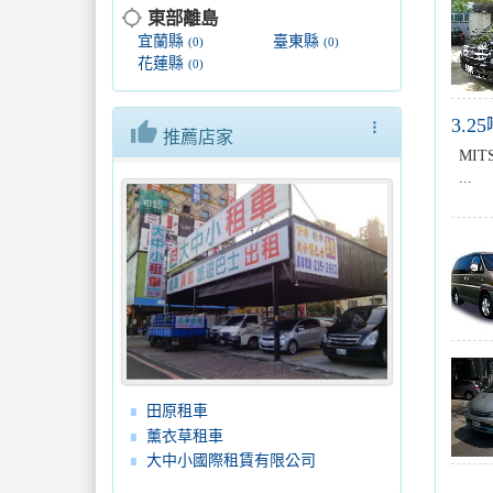
location_searching
東部離島
宜蘭縣
臺東縣
(0)
(0)
花蓮縣
(0)
3.
thumb_up
more_vert
推薦店家
MIT
...
田原租車
薰衣草租車
大中小國際租賃有限公司