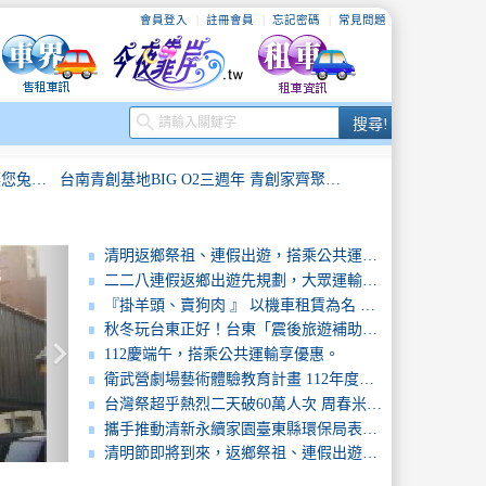
會員登入
註冊會員
忘記密碼
常見問題
搜
search
搜尋!
尋
兔年行好運！搭乘公共運輸享優惠讓您兔年好運擋不住！
台南青創基地BIG O2三週年 青創家齊聚分享創業點滴
航
中市2023萬眾騎BIKE熱烈報名中 明年3月熱鬧逗陣騎
清明返鄉祭祖、連假出遊，搭乘公共運輸優惠多！
二二八連假返鄉出遊先規劃，大眾運輸安心行
「全面升級！」高雄市公共自行車7月1日全面升級2.0系統
臺南市政府辦理「微型電動二輪車租賃業者聯合稽查」確保用路安全與維護消費者權益
『掛羊頭、賣狗肉 』 以機車租賃為名 ㊟ 行地下錢莊之實
秋冬玩台東正好！台東「震後旅遊補助」延長同步推出「預約台東假期」邀您來品味
keyboard_arrow_right
有投保，才能租借騎乘YouBike新北、桃園明年共推公共自行車傷害險新制
中秋國慶雙連假接力到，出遊返鄉搭公運享優惠。
112慶端午，搭乘公共運輸享優惠。
衛武營劇場藝術體驗教育計畫 112年度上學期讀劇發表會 國、臺、英語三聲道呈現
澎湖港設立機車租車專區，協助縣府順暢馬公交通
高雄YouBike 2.0「週五」掃碼租車雄蓋省
台灣祭超乎熱烈二天破60萬人次 周春米：與樂迷夢回墾丁
攜手推動清新永續家園臺東縣環保局表揚空品維護績優單位
兔年行好運！搭乘公共運輸享優惠讓您兔年好運擋不住！
台南青創基地BIG O2三週年 青創家齊聚分享創業點滴
清明節即將到來，返鄉祭祖、連假出遊，搭乘公共運輸好優惠！