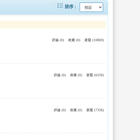
format_line_spacing
航
中市2023萬眾騎BIKE熱烈報名中 明年3月熱鬧逗陣騎
排序
「全面升級！」高雄市公共自行車7月1日全面升級2.0系統
臺南市政府辦理「微型電動二輪車租賃業者聯合稽查」確保用路安全與維護消費者權益
果
有投保，才能租借騎乘YouBike新北、桃園明年共推公共自行車傷害險新制
中秋國慶雙連假接力到，出遊返鄉搭公運享優惠。
評論 (0)
收藏 (0)
瀏覽 (10869)
澎湖港設立機車租車專區，協助縣府順暢馬公交通
高雄YouBike 2.0「週五」掃碼租車雄蓋省
評論 (0)
收藏 (0)
瀏覽 (6350)
評論 (0)
收藏 (0)
瀏覽 (7336)