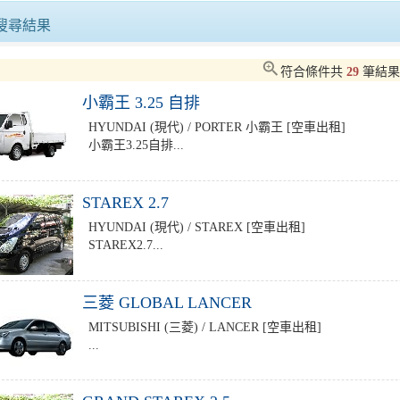
屏東YouBike2.0 潮州增站 即日起騎乘費率再優惠
身障者旅遊平權 屏東無障礙巴士首
搜尋結果
台灣祭超乎熱烈二天破60萬人次 周春米：與樂迷夢回墾丁
zoom_in
符合條件共
29
筆結
小霸王 3.25 自排
【時尚環保】嘉市府推電動自行車免照遊嘉義
HYUNDAI (現代) / PORTER 小霸王 [空車出租]
小霸王3.25自排...
愛上苗栗 漫遊潛力慢城 香港觀光暨農業推介會
STAREX 2.7
HYUNDAI (現代) / STAREX [空車出租]
STAREX2.7...
三菱 GLOBAL LANCER
MITSUBISHI (三菱) / LANCER [空車出租]
...