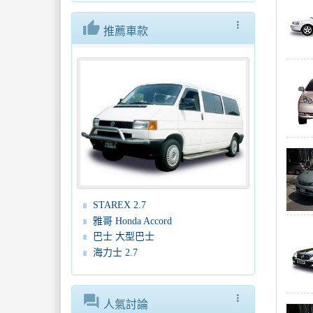
thumb_up
more_vert
推薦車款
STAREX 2.7
雅哥 Honda Accord
巴士 大型巴士
海力士 2.7
forum
more_vert
人氣討論