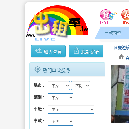
車款類型
國慶連
person_add
lock_outline
加入會員
忘記密碼
home
gps_fixed
熱門車款搜尋
縣市
keyboard_arrow_l
類別
車廠
國慶連
車款