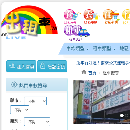
車款類型
租車類型
地區
person_add
lock_outline
加入會員
忘記密碼
home
首頁
租車搜尋
gps_fixed
熱門車款搜尋
keyboard_arrow_left
縣市
類別