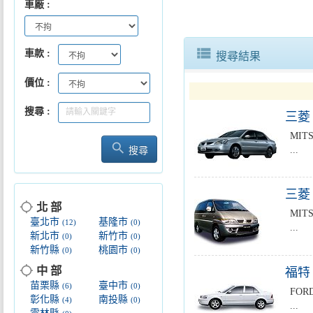
車廠
view_list
車款
搜尋結果
價位
搜尋
三菱 
MIT
search
...
搜尋
三菱 
location_searching
北 部
MITS
臺北市
基隆市
(12)
(0)
...
新北市
新竹市
(0)
(0)
新竹縣
桃園市
(0)
(0)
location_searching
中 部
福特 
苗栗縣
臺中市
(6)
(0)
FOR
彰化縣
南投縣
(4)
(0)
...