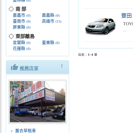
雲林縣
(0)
location_searching
南 部
豐田 
嘉義市
嘉義縣
(0)
(0)
臺南市
高雄市
(0)
(15)
TOY
屏東縣
(0)
...
location_searching
東部離島
宜蘭縣
臺東縣
(0)
(0)
花蓮縣
(0)
目前：
1~4
筆
thumb_up
more_vert
推薦店家
薰衣草租車