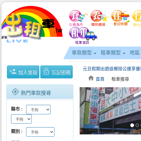
車款類型
租車類型
地區
元旦假期出遊返鄉搭公運享優
person_add
lock_outline
加入會員
忘記密碼
home
首頁
租車搜尋
gps_fixed
熱門車款搜尋
keyboard_arrow_left
縣市
類別