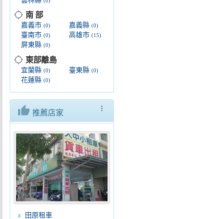
雲林縣
(0)
location_searching
南 部
嘉義市
嘉義縣
(0)
(0)
臺南市
高雄市
(0)
(15)
屏東縣
(0)
location_searching
東部離島
宜蘭縣
臺東縣
(0)
(0)
花蓮縣
(0)
thumb_up
more_vert
推薦店家
田原租車