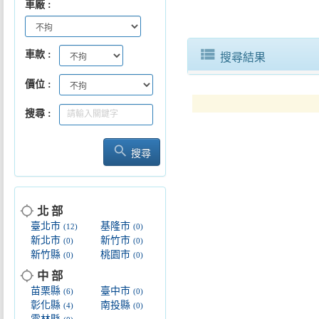
車廠
元旦假期出遊返鄉搭公運享優
view_list
車款
搜尋結果
價位
搜尋
search
搜尋
location_searching
北 部
臺北市
基隆市
(12)
(0)
新北市
新竹市
(0)
(0)
新竹縣
桃園市
(0)
(0)
location_searching
中 部
苗栗縣
臺中市
(6)
(0)
彰化縣
南投縣
(4)
(0)