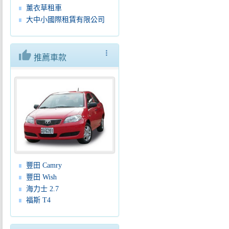
薰衣草租車
大中小國際租賃有限公司
thumb_up
more_vert
推薦車款
豐田 Camry
豐田 Wish
海力士 2.7
福斯 T4