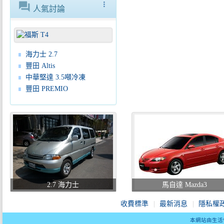
forum
more_vert
人氣討論
海力士 2.7
豐田 Altis
中華堅達 3.5噸冷凍
豐田 PREMIO
2.7 海力士
馬自達 Mazda3
收費標準
最新消息
隱私權
本網站由生活