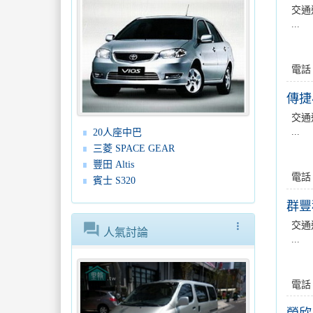
交通
...
電話
傳捷
交通
...
20人座中巴
三菱 SPACE GEAR
豐田 Altis
電話
賓士 S320
群豐
交通
forum
more_vert
人氣討論
...
電話