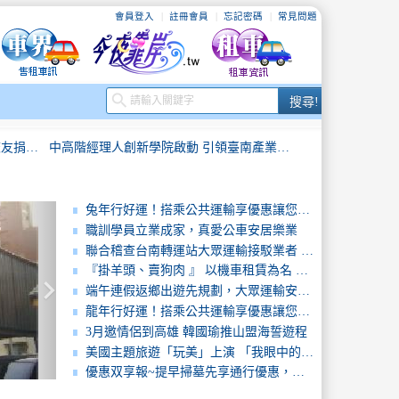
會員登入
註冊會員
忘記密碼
常見問題
搜
search
搜尋!
尋
再次捐車！東勢區中科國小徐浩源校友捐贈百萬交通車
中高階經理人創新學院啟動 引領臺南產業升級轉型
111年端午連假，國道客運票價及公共運輸轉乘享優惠。
元旦連假跨年活動迎曙光！搭乘公共運輸及轉乘享優惠，輕鬆安全GO！
兔年行好運！搭乘公共運輸享優惠讓您兔年好運擋不住！
職訓學員立業成家，真愛公車安居樂業
臺南市政府辦理「微型電動二輪車租賃業者聯合稽查」確保用路安全與維護消費者權益
高雄YouBike 2.0租賃站點673站，站位數全國第一!
聯合稽查台南轉運站大眾運輸接駁業者 維持轉乘秩序
『掛羊頭、賣狗肉 』 以機車租賃為名 ㊟ 行地下錢莊之實
keyboard_arrow_right
寒風送暖 印地安重機等企業聯合捐贈70萬元愛心物資
基隆市COVID-19個案於台南市活動足跡說明
端午連假返鄉出遊先規劃，大眾運輸安心行
龍年行好運！搭乘公共運輸享優惠讓您龍年好運享不盡！
租遊覽車一天只有11小時！亂加行程超危險~
228連假搭乘「公共運輸」享優惠，落實防疫工作最安心～
3月邀情侶到高雄 韓國瑜推山盟海誓遊程
美國主題旅遊「玩美」上演 「我眼中的美國」攝影大賞持續熱映，參與票選就有機會獲
再次捐車！東勢區中科國小徐浩源校友捐贈百萬交通車
中高階經理人創新學院啟動 引領臺南產業升級轉型
優惠双享報~提早掃墓先享通行優惠，清明連假搭公共運輸 再享客運優惠。