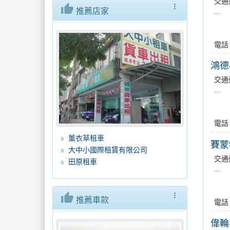
交通
thumb_up
more_vert
推薦店家
...
電話
鴻德
交通
...
電話
薰衣草租車
賽蒙
大中小國際租賃有限公司
交通
田原租車
...
thumb_up
more_vert
推薦車款
電話
偉輪