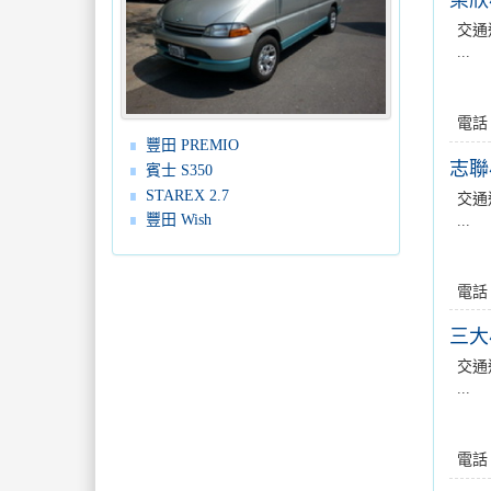
榮欣
交通
...
電話
豐田 PREMIO
志聯
賓士 S350
STAREX 2.7
交通
豐田 Wish
...
電話
三大
交通
...
電話