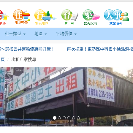
租車類型
地區
平均價位
假～選搭公共運輸優惠熊好康！
首頁
出租店家搜尋
CityBike功成身退，高雄YouBike2.0於7月1日起正式營運
2022世界地球日 零碳交通綠運輸 QR支付樂暢遊
eft
澎湖港設立機車租車專區，協助縣府順暢馬公交通
家賞遊與東部限定加碼優惠報你知～
假～選搭公共運輸優惠熊好康！