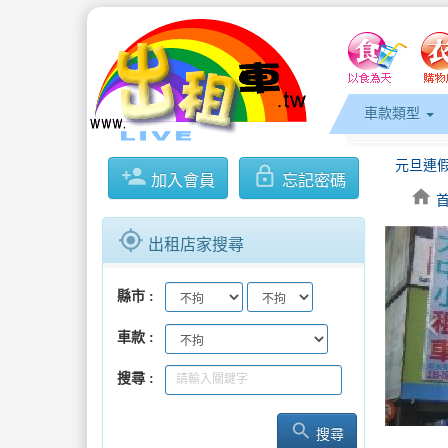
車款類型
元旦連
person_add
lock_outline
加入會員
忘記密碼
home
gps_fixed
出租店家搜尋
縣市
keyboard_arrow_l
車款
春節返
搜尋
元旦連
search
搜尋