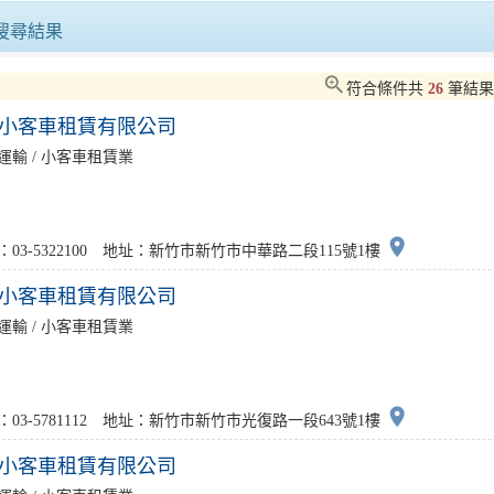
CityBike功成身退，高雄YouBike2.0於7月1日起正式營運
搜尋結果
2022世界地球日 零碳交通綠運輸 QR支付樂暢遊
zoom_in
符合條件共
26
筆結
小客車租賃有限公司
澎湖港設立機車租車專區，協助縣府順暢馬公交通
運輸 / 小客車租賃業
家賞遊與東部限定加碼優惠報你知～
place
：03-5322100 地址：新竹市新竹市中華路二段115號1樓
小客車租賃有限公司
運輸 / 小客車租賃業
place
：03-5781112 地址：新竹市新竹市光復路一段643號1樓
小客車租賃有限公司