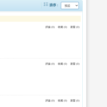
format_line_spacing
111年端午連假，國道客運票價及公共運輸轉乘享優惠。
元旦連假跨年活動迎曙光！搭乘公共運輸及轉乘享優惠，輕鬆安全GO！
排序
臺南市政府辦理「微型電動二輪車租賃業者聯合稽查」確保用路安全與維護消費者權益
高雄YouBike 2.0租賃站點673站，站位數全國第一!
果
評論 (0)
收藏 (0)
瀏覽 (0)
寒風送暖 印地安重機等企業聯合捐贈70萬元愛心物資
基隆市COVID-19個案於台南市活動足跡說明
租遊覽車一天只有11小時！亂加行程超危險~
228連假搭乘「公共運輸」享優惠，落實防疫工作最安心～
評論 (0)
收藏 (0)
瀏覽 (0)
評論 (0)
收藏 (0)
瀏覽 (0)