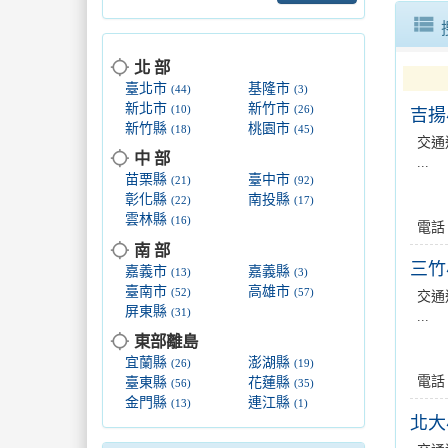
view_list
location_searching
北 部
臺北市
基隆市
(44)
(3)
新北市
新竹市
(10)
(26)
吉揚
新竹縣
桃園市
(18)
(45)
交通
location_searching
中 部
...
春節返
苗栗縣
臺中市
(21)
(92)
彰化縣
南投縣
(22)
(17)
雲林縣
(16)
電話
location_searching
南 部
三竹
嘉義市
嘉義縣
(13)
(3)
臺南市
高雄市
(52)
(57)
交通
屏東縣
(31)
...
location_searching
東部離島
宜蘭縣
澎湖縣
(26)
(19)
電話
臺東縣
花蓮縣
(56)
(35)
金門縣
連江縣
(13)
(1)
北大