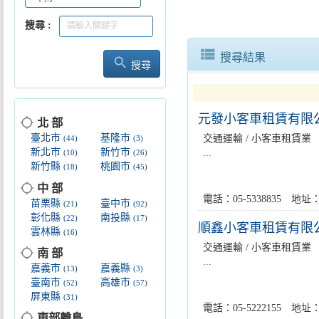
搜尋
view_list
搜尋結果
search
搜尋
元發小客車租賃有限
location_searching
北 部
臺北市
基隆市
交通運輸 / 小客車租賃業
(44)
(3)
新北市
新竹市
...
(10)
(26)
新竹縣
桃園市
(18)
(45)
location_searching
中 部
電話：05-5338835 
苗栗縣
臺中市
(21)
(92)
彰化縣
南投縣
(22)
(17)
順鑫小客車租賃有限
雲林縣
(16)
交通運輸 / 小客車租賃業
location_searching
南 部
...
嘉義市
嘉義縣
(13)
(3)
臺南市
高雄市
(52)
(57)
屏東縣
(31)
電話：05-5222155 
location_searching
東部離島