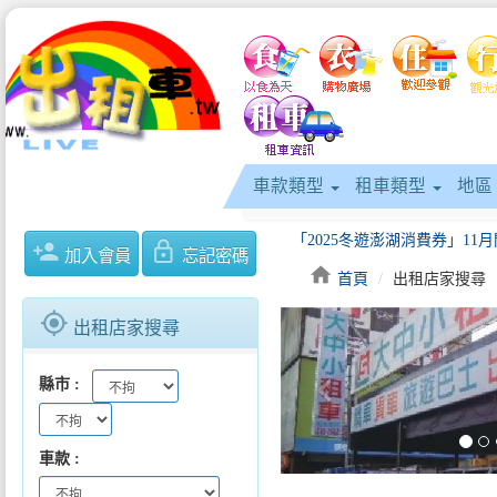
車款類型
租車類型
地區
person_add
lock_outline
加入會員
忘記密碼
home
首頁
出租店家搜尋
gps_fixed
出租店家搜尋
keyboard_arrow_left
縣市
車款