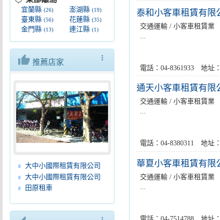
宜蘭縣
澎湖縣
(26)
(19)
泰和小客車租賃有限
臺東縣
花蓮縣
(56)
(35)
交通運輸 / 小客車租賃業
金門縣
連江縣
(13)
(1)
...
thumb_up
more_vert
推薦店家
電話：04-8361933 
通天小客車租賃有限
交通運輸 / 小客車租賃業
...
電話：04-8380311 地
華夏小客車租賃有限
大中小國際租賃有限公司
大中小國際租賃有限公司
交通運輸 / 小客車租賃業
...
田原租車
電話：04-7514788 
more_vert