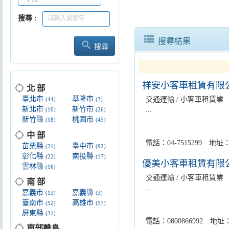
搜尋
view_list
搜尋結果
search
搜尋
高雄YouBike2.0旗山、美濃
祥安小客車租賃有限
location_searching
北 部
臺北市
基隆市
交通運輸 / 小客車租賃業
(44)
(3)
新北市
新竹市
...
(10)
(26)
新竹縣
桃園市
(18)
(45)
location_searching
中 部
電話：04-7515299 
苗栗縣
臺中市
(21)
(92)
彰化縣
南投縣
(22)
(17)
優美小客車租賃有限
雲林縣
(16)
交通運輸 / 小客車租賃業
location_searching
南 部
...
嘉義市
嘉義縣
(13)
(3)
臺南市
高雄市
(52)
(57)
屏東縣
(31)
電話：0800866992 
location_searching
東部離島