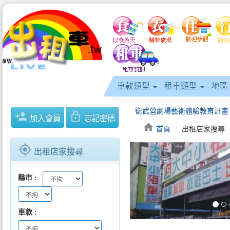
車款類型
租車類型
地區
person_add
lock_outline
加入會員
忘記密碼
home
首頁
出租店家搜尋
gps_fixed
出租店家搜尋
高雄YouBike2.0旗山、美濃
keyboard_arrow_left
縣市
車款