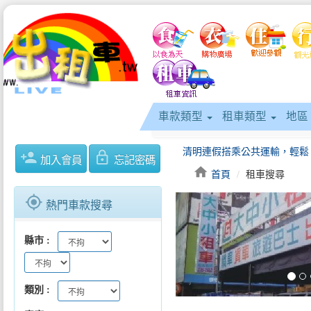
車款類型
租車類型
地區
person_add
lock_outline
加入會員
忘記密碼
home
首頁
租車搜尋
gps_fixed
熱門車款搜尋
keyboard_arrow_left
縣市
類別