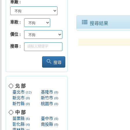
車廠
view_list
車款
搜尋結果
價位
搜尋
search
搜尋
location_searching
北 部
臺北市
基隆市
(12)
(0)
新北市
新竹市
(0)
(0)
新竹縣
桃園市
(0)
(0)
location_searching
中 部
苗栗縣
臺中市
(6)
(0)
彰化縣
南投縣
(4)
(0)