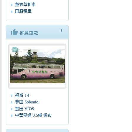
薰衣草租車
田原租車
thumb_up
more_vert
推薦車款
福斯 T4
豐田 Solemio
豐田 VIOS
中華堅達 3.5噸 帆布