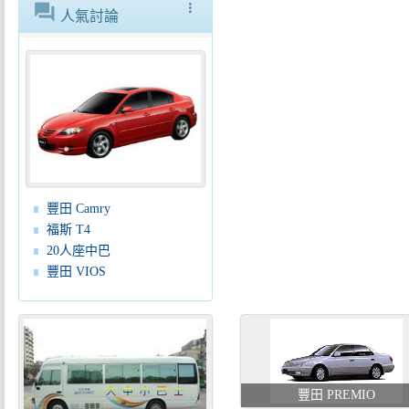
forum
more_vert
人氣討論
豐田 Camry
福斯 T4
20人座中巴
豐田 VIOS
豐田 PREMIO