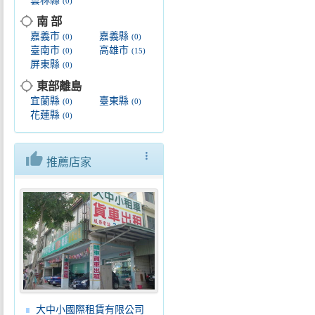
雲林縣
(0)
location_searching
南 部
嘉義市
嘉義縣
(0)
(0)
臺南市
高雄市
(0)
(15)
屏東縣
(0)
location_searching
東部離島
宜蘭縣
臺東縣
(0)
(0)
花蓮縣
(0)
thumb_up
more_vert
推薦店家
大中小國際租賃有限公司