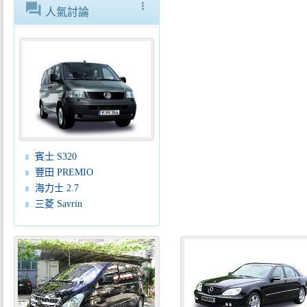
forum
more_vert
人氣討論
賓士 S320
豐田 PREMIO
海力士 2.7
三菱 Savrin