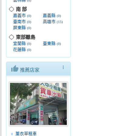
雲林縣
(0)
location_searching
南 部
嘉義市
嘉義縣
(0)
(0)
臺南市
高雄市
(0)
(15)
屏東縣
(0)
location_searching
東部離島
宜蘭縣
臺東縣
(0)
(0)
花蓮縣
(0)
thumb_up
more_vert
推薦店家
薰衣草租車