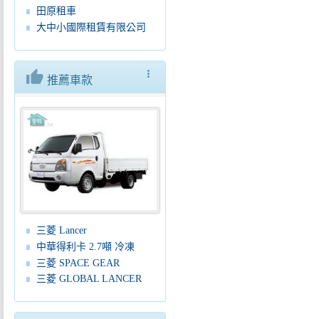
田原租車
大中小國際租賃有限公司
thumb_up
more_vert
推薦車款
三菱 Lancer
中華得利卡 2.7噸 冷凍
三菱 SPACE GEAR
三菱 GLOBAL LANCER