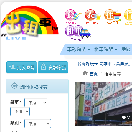
車款類型
租車類型
地區
person_add
lock_outline
加入會員
忘記密碼
home
首頁
租車搜尋
gps_fixed
熱門車款搜尋
keyboard_arrow_left
縣市
類別