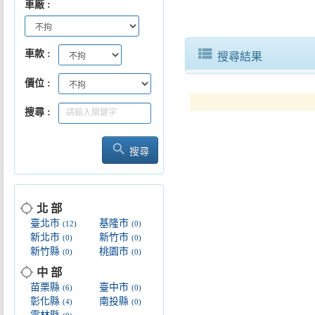
車廠
view_list
車款
搜尋結果
價位
搜尋
search
搜尋
location_searching
北 部
臺北市
基隆市
(12)
(0)
新北市
新竹市
(0)
(0)
新竹縣
桃園市
(0)
(0)
location_searching
中 部
苗栗縣
臺中市
(6)
(0)
彰化縣
南投縣
(4)
(0)