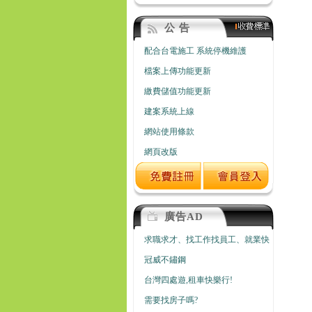
公 告
配合台電施工 系統停機維護
檔案上傳功能更新
繳費儲值功能更新
建案系統上線
網站使用條款
網頁改版
廣告AD
求職求才、找工作找員工、就業快
冠威不鏽鋼
台灣四處遊,租車快樂行!
需要找房子嗎?