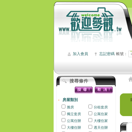
加入會員
忘記密碼
帳號：
搜尋條件
房屋類別
雅房
分租套房
獨立套房
公寓住家
公寓住辦
大樓住家
大樓住辦
透天住辦