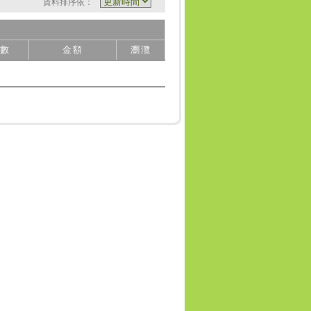
資料排序依：
數
金額
瀏灠