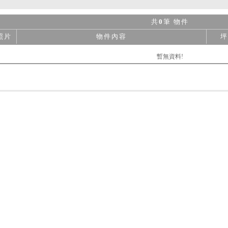
共
0
筆 物件
照片
物件內容
坪
暫無資料!