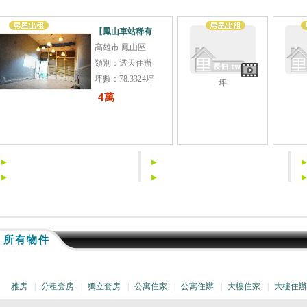
【鳳山車站稀有
高雄市 鳳山區
類別：透天住辦
坪數：78.3324坪
坪
4萬
所有物件
雅房
|
分租套房
|
獨立套房
|
公寓住家
|
公寓住辦
|
大樓住家
|
大樓住辦