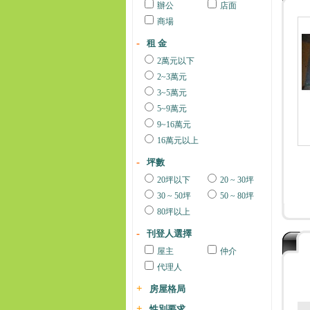
辦公
店面
商場
租 金
2萬元以下
2~3萬元
3~5萬元
5~9萬元
9~16萬元
16萬元以上
坪數
20坪以下
20 ~ 30坪
30 ~ 50坪
50 ~ 80坪
80坪以上
刊登人選擇
屋主
仲介
代理人
房屋格局
性別要求