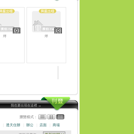
坪
坪
我也要出現在這裡 →
瀏覽模式：
|
透天住辦
|
辦公
|
店面
|
商場