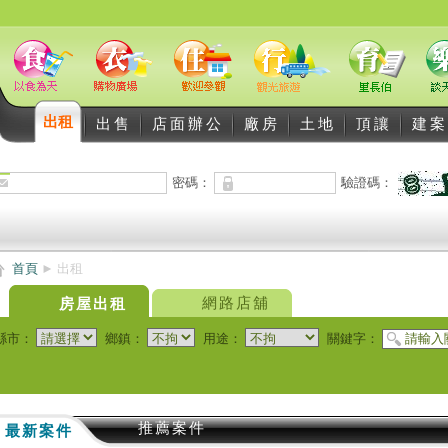
出租
出售
店面辦公
廠房
土地
頂讓
建案
密碼：
驗證碼：
首頁
►
出租
網路店舖
房屋出租
縣市：
鄉鎮：
用途：
關鍵字：
推薦案件
最新案件