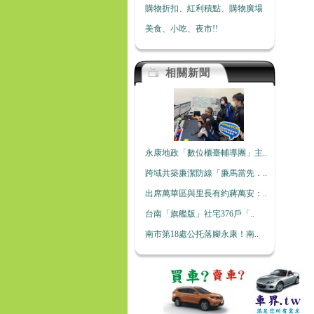
購物折扣、紅利積點、購物廣場
美食、小吃、夜市!!
相關新聞
永康地政「數位櫃臺輔導團」主..
跨域共築廉潔防線「廉馬當先．..
出席萬華區與里長有約蔣萬安：..
台南「旗艦版」社宅376戶「..
南市第18處公托落腳永康！南..