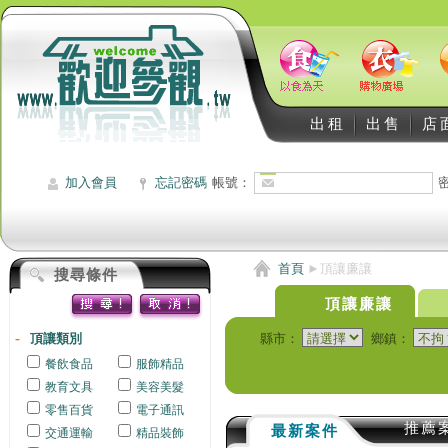
出租
出售
店
加入會員
忘記密碼
帳號：
首頁
►
頂讓廉讓
搜尋條件
頂讓廉讓
頂讓類別
縣市：
鄉鎮：
餐飲食品
服飾精品
教育文具
美容美髮
零售百貨
電子通訊
推薦
最新案件
交通運輸
精品裝飾