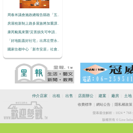
周春米議會施政總報告縣政「五..
房屋稅新制上路多屋族將加重課..
康芮颱風來襲!災害損失可申請..
「好地點蓋好社宅」出席左營永..
國家住都中心「新市安居」社會..
仲介店家
|
出租
|
出售
|
店面辦公
|
建案
|
廠房
|
土地
收費標準
|
網站公告
|
隱私權政策
螢幕最佳解析：1024 * 
版權所有 © Live Informa