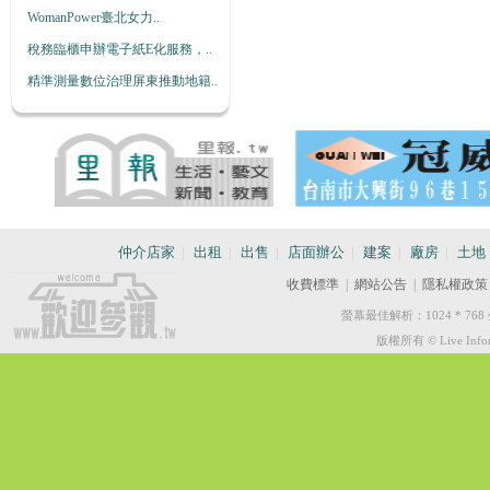
WomanPower臺北女力..
稅務臨櫃申辦電子紙E化服務，..
精準測量數位治理屏東推動地籍..
仲介店家
|
出租
|
出售
|
店面辦公
|
建案
|
廠房
|
土地
收費標準
|
網站公告
|
隱私權政策
螢幕最佳解析：1024 * 
版權所有 © Live Informa