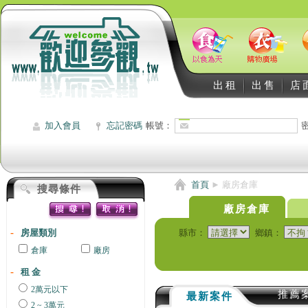
出租
出售
店
加入會員
忘記密碼
帳號：
首頁
►
廠房倉庫
搜尋條件
廠房倉庫
房屋類別
縣市：
鄉鎮：
倉庫
廠房
租 金
2萬元以下
推薦
最新案件
2 ~ 3萬元