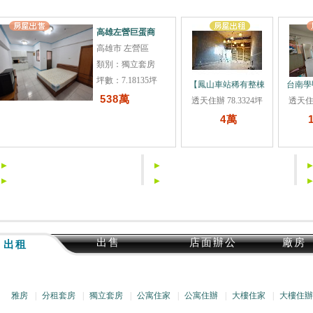
高雄左營巨蛋商
高雄市 左營區
類別：獨立套房
坪數：7.18135坪
【鳳山車站稀有整棟
台南學
538萬
透天住辦 78.3324坪
透天住辦
4萬
出售
店面辦公
廠房
出租
雅房
|
分租套房
|
獨立套房
|
公寓住家
|
公寓住辦
|
大樓住家
|
大樓住辦