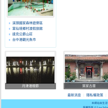
溪頭國家森林遊樂區
富仙境鄉村渡假旅館
達克公爵山莊
台中港觀光魚市
月津港燈節
葉家古厝
最新消息
隱私權政策
本網站由生活
版權所有 © Live Informa