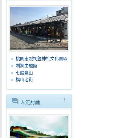
桃園忠烈祠暨神社文化園區
劍獅主題館
七股鹽山
旗山老街
forum
more_vert
人氣討論