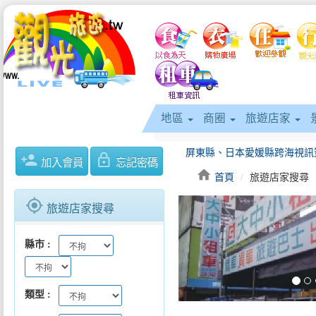
地區
商圈
旅遊店家
person_add
lock_outline
加入會員
忘記密碼
home
首頁
旅遊店家搜尋
gps_fixed
旅遊店家搜尋
keyboard_arrow_left
縣市
從產地到餐桌 展現多元魅力
類型