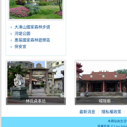
大凍山國家森林步道
河堤公園
惠蓀國家森林遊樂區
保安宮
林氏貞孝坊
城隍廟
最新消息
隱私權政策
本網站由生活
版權所有 © Live Informa