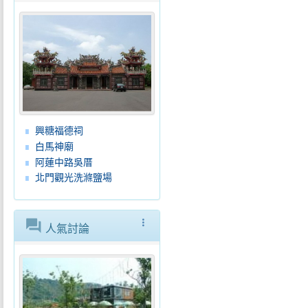
興糖福德祠
白馬神廟
阿蓮中路吳厝
北門觀光洗滌鹽場
forum
more_vert
人氣討論