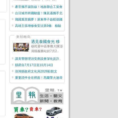
產官攜手築防線！地政聯合工策會
台日城市跨國馳援！陳其邁攜手北
飛躍萬里圓夢！屏東學子啟航德國
高雄主張增修食安法第9條 檢驗
東部離島
遇見泰國食光 移
移民署中區事務大隊澎
湖縣服務站於7月2..
講美警辦理治安座談會深化反詐、
縣府自7月17日至10月14日
澎湖縣政府文化局2026駐館文
重要證件全在裡面！馬蘭警火速尋