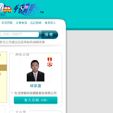
常見問題
|
註冊會員
|
忘記密碼
|
會員登入
新北公共建設品質再創高城鄉局勇
竹縣擴大獨老服務訪查 訪查員遵
網路店舖
藝人陳子強到小兔子照顧據點做公
有
報
林家慶
生活情報科技網路股份有限公司
進入店鋪
(2筆)
北台灣