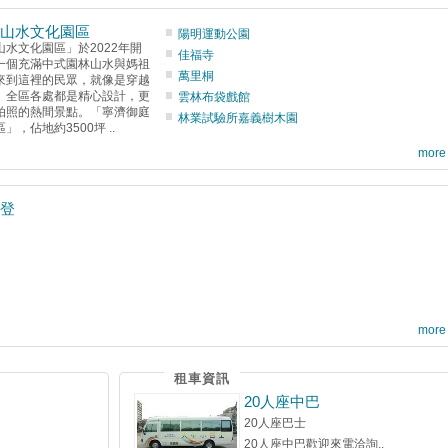
山水文化園區
陽明運動公園
水文化園區」於2022年開
佳福寺
一個充滿中式園林山水與媽祖
萬里桐
來到這裡的民眾，就像是穿越
。全區各處都是精心設計，更
雲林布袋戲館
美拍照的熱間景點。「寧濟御庭
林業試驗所嘉義樹木園
，佔地約3500坪 ..
more
登
more
租車資訊
20人座中巴
20人座巴士
20人座中巴歡迎來電洽詢..