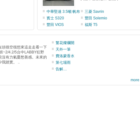
中華堅達 3.5噸 帆布
三菱 Savrin
賓士 S320
豐田 Solemio
豐田 VIOS
福斯 T5
繁花燦爛開
在頭很空很想來這走走看一下
天外一筆
2/4.2/5台中LABBY狂野
費洛蒙香水
前沒有力氣憂愁善感。未來的
我踏實。 ..
第七場雨
告解....
more