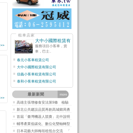
租車店家
大中小國際租賃有
 >>
服務項目小客車，貨
車，巴士..
春元小客車租賃公司
大中小國際租賃有限公司
信義小客車租賃有限公司
泰和小客車租賃有限公司
最新新聞
more
 >>
高雄主張增修食安法第9條 檢驗
新北公共建設品質再創高城鄉局勇
首屆「臺灣機器人競賽」北中說明
輔導產業低碳化、數位化雙軸轉型
日本花藝大師梅垣稔抵台交流 「