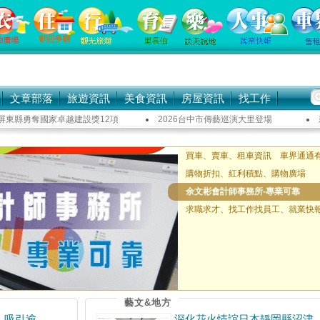
文章部落
旅遊資訊
美食資訊
房屋資訊
找工作
屏東縣勇奪國家卓越建設獎12項
2026台中市傳藝巡演大里登場
首屆「臺灣機器人競賽」北中說明
南消六大攜手和順工業園區辦理防
臺東市公所表揚71位模範父親
高溫防護網再升級！北市府廣邀民
買車、賣車、租車資訊 車界通通
購物折扣、紅利積點、購物廣場
余文彬會計師事務所-專業可靠
求職求才、找工作找員工、就業快
藝文&地方
」吸引逾
深化花火情誼日本靜岡縣沼津