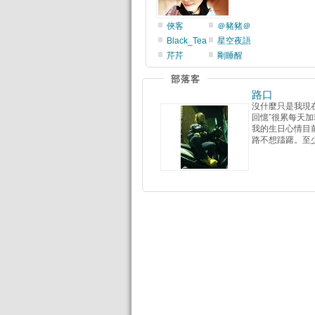
俠客
＠豬豬＠
Black_Tea
星空夜語
芹芹
剛睡醒
部落客
路口
沒什麼只是我現
回憶ˇ很累每天加班~
我的生日心情目
路不想躊躇。至少