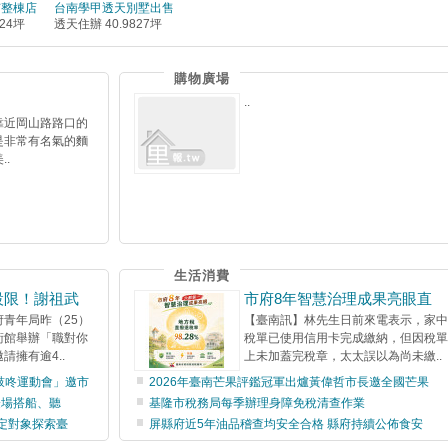
有整棟店
台南學甲透天別墅出售
324坪
透天住辦 40.9827坪
購物廣場
..
靠近岡山路路口的
是非常有名氣的麵
..
生活消費
設限！謝祖武
市府8年智慧治理成果亮眼直
青年局昨（25）
【臺南訊】林先生日前來電表示，家中
術館舉辦「職對你
稅單已使用信用卡完成繳納，但因稅單
請擁有逾4..
上未加蓋完稅章，太太誤以為尚未繳..
鼓咚運動會」邀市
2026年臺南芒果評鑑冠軍出爐黃偉哲市長邀全國芒果
登場搭船、聽
基隆市稅務局每季辦理身障免稅清查作業
定對象探索臺
屏縣府近5年油品稽查均安全合格 縣府持續公佈食安