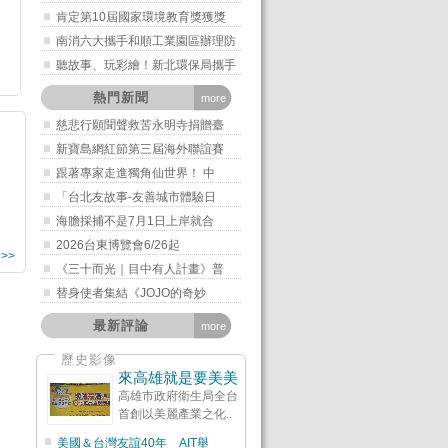
肯定第10屆國家環境教育獎獲獎
南消六大攜手和順工業園區辦理防
聽故事、玩彩繪！新北環保局攜手
熱門新聞
more
慈悲行願聞聲救苦永明寺捐贈臺
新寶島網紅節第三屆海外聯誼賽
跟著專家走進獨角仙世界！ 中
「台北友故事-友善城市體驗日
海膽採捕不是7月1日上岸就合
2026台東博覽會6/26起
 >>
《三十而光｜目中有人計畫》普
替身使者集結《JOJO的奇妙
最新評論
more
歷史影像
來高雄就是要美美
高雄市政府衛生局全台
首創以美麗產業之化..
美國＆台灣友誼40年 AIT舉