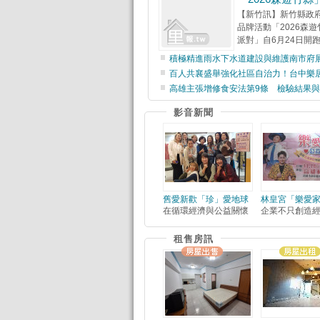
【新竹訊】新竹縣政
品牌活動「2026森
派對」自6月24日開跑
積極精進雨水下水道建設與維護南市府
百人共襄盛舉強化社區自治力！台中樂
高雄主張增修食安法第9條 檢驗結果
影音新聞
舊愛新歡「珍」愛地球
林皇宮「樂愛
在循環經濟與公益關懷
企業不只創造
租售房訊