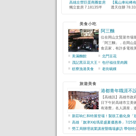
高雄左營巨蛋商圈套房
【鳳山車站稀
獨立套房 7.18135坪
透天住辦 78.3
美食小吃
阿三麵
位在岡山文賢菜市場
「阿三麵」，在岡山
食店家，​有許多電視美
美滿麵館
北門豆花
茂記黑豆花大王
包仔福佳里肉圓
枋寮漁港美食
老街碗粿
旅遊美食
港都青年職涯不
【高雄訊】高雄市政府
日下午於高雄市立美
有港覺」名人講座，邀
新莊响仁和特展登場！製鼓工藝化身「
高雄「旗津X哈瑪星盛夏優惠券」7/25
勞工局辦理就業講座暨職場參訪 帶領特