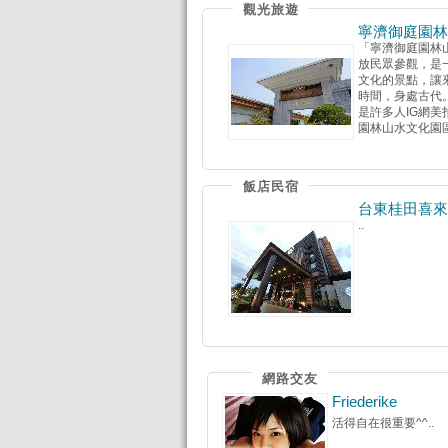
觀光旅遊
寧濟御庭園林
「寧濟御庭園林山
放民眾參觀，是
文化的景點，讓
時間，身處古代
是許多人IG網
園林山水文化園區」
飯店民宿
台東桂田喜來
..
網路交友
Friederike
活得自在很重要^^..