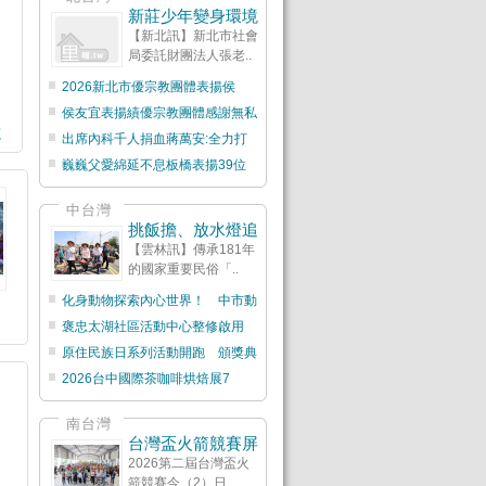
新莊少年變身環境
【新北訊】新北市社會
局委託財團法人張老..
2026新北市優宗教團體表揚侯
侯友宜表揚績優宗教團體感謝無私
源
出席內科千人捐血蔣萬安:全力打
巍巍父愛綿延不息板橋表揚39位
中台灣
挑飯擔、放水燈追
【雲林訊】傳承181年
的國家重要民俗「..
化身動物探索內心世界！ 中市動
褒忠太湖社區活動中心整修啟用
原住民族日系列活動開跑 頒獎典
2026台中國際茶咖啡烘焙展7
南台灣
台灣盃火箭競賽屏
2026第二屆台灣盃火
箭競賽今（2）日..