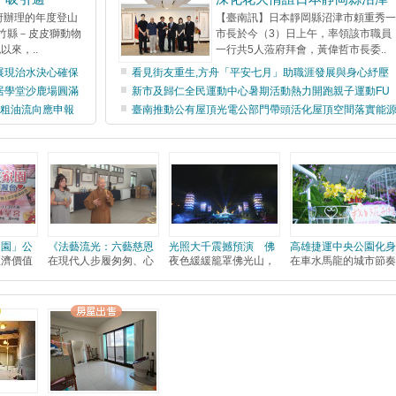
府辦理的年度登山
【臺南訊】日本靜岡縣沼津市頼重秀一
遊竹縣－皮皮獅動物
市長於今（3）日上午，率領該市職員
以來，..
一行共5人蒞府拜會，黃偉哲市長委..
展現治水決心確保
看見街友重生,方舟「平安七月」助職涯發展與身心紓壓
居學堂沙鹿場圓滿
新市及歸仁全民運動中心暑期活動熱力開跑親子運動FU
與粗油流向應申報
臺南推動公有屋頂光電公部門帶頭活化屋頂空間落實能
家園」公
《法藝流光：六藝慈恩
光照大千震撼預演 佛
高雄捷運中央公園化身
經濟價值
在現代人步履匆匆、心
夜色緩緩籠罩佛光山，
在車水馬龍的城市節奏