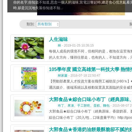
你的名字;你知道不知道,思念一個人的滋味,當電話響起時,總是會心慌意亂看
時,卻是沉沉地失落你知道不知...
類別:
所有類別
人生滋味
林
- 2019-01-25 10:35:15
每個人成長的環境不同，但相同的是，都泡在這苦海
的人生方向，懂得往那走，也有的人，不知道方向，
105學年度 國立高雄第一科技大學 熱情
林家慶
- 2016-07-18 22:50:47
【勞動部產業人才投資方案在職勞工補助至少80％】
通訊媒介、後端系統以及移動裝置及其面臨的安全威脅
大郭食品★綜合口味小布丁（經典原味
布丁、果凍、手工餅乾、蛋糕、麵包
- 2015-08-07 2
大郭食品★綜合口味小布丁（經典原味、香甜奶茶、蔓越
綜合口味小布丁（20入/包，口味盡量平均）http://good
大郭食品★香港奶油餅最酥脆卻不膩的