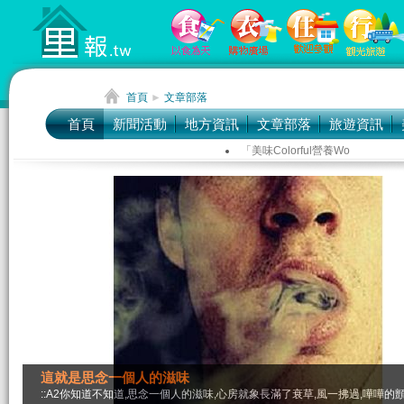
首頁
►
文章部落
首頁
新聞活動
地方資訊
文章部落
旅遊資訊
「美味Colorful營養Wo
臺東市公所表揚71位模範父親
「NEXT PINGTUNG
這就是思念一個人的滋味
::A2你知道不知道,思念一個人的滋味,心房就象長滿了衰草,風一拂過,嘩嘩的