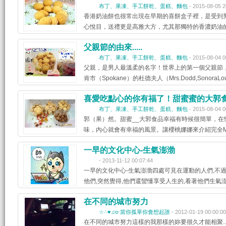
布丁、果凍、手工餅乾、蛋糕、麵包
- 2015-08-05 2
香港奶油餅也很常出現在早期的喜餅盒子裡，是受到
心悅目，送禮更是高雅大方，尤其那獨特的香濃奶油
父親節的由來.....
布丁、果凍、手工餅乾、蛋糕、麵包
- 2015-08-04 0
父親，是男人最溫柔的名字！世界上的第一個父親節，
肯市（Spokane）的杜德夫人（Mrs.Dodd,SonoraLou
喜愛吃點心的你有福了！甜蜜蜜的大郭食品來
布丁、果凍、手工餅乾、蛋糕、麵包
- 2015-08-04 0
郭（果）然。甜蜜__大郭食品幸福有時候很簡單，
味，內心就會有幸福的風景。讓櫻桃娜娜來介紹完全M
一早的文化中心-生氣澎渤
- 2013-11-12 00:07:44
一早的文化中心-生氣澎渤四處可見在運動的人們,不過
他們,突然覺得,他們還蠻懂享受人生的,看著他們生氣
在不同的城市努力
☆∴♥♫o‧當你孤單你會想起誰
- 2012-01-19 00:00:00
在不同的城市努力這樣的我那樣的妳要很久才能相聚...: