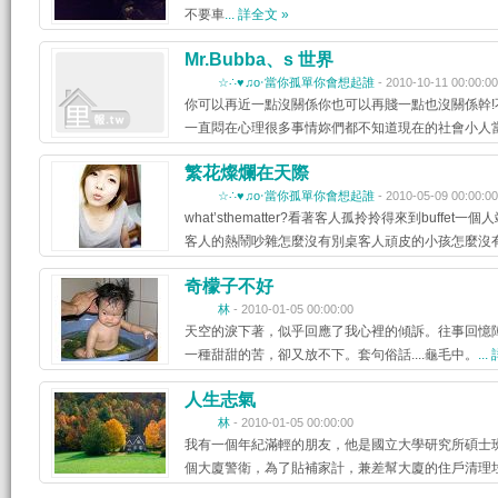
不要車
... 詳全文 »
Mr.Bubba、s 世界
☆∴♥♫o‧當你孤單你會想起誰
- 2010-10-11 00:00:00
你可以再近一點沒關係你也可以再賤一點也沒關係幹
一直悶在心理很多事情妳們都不知道現在的社會小人
繁花燦爛在天際
☆∴♥♫o‧當你孤單你會想起誰
- 2010-05-09 00:00:00
what’sthematter?看著客人孤拎拎得來到buf
客人的熱鬧吵雜怎麼沒有別桌客人頑皮的小孩怎麼沒
奇檬子不好
林
- 2010-01-05 00:00:00
天空的淚下著，似乎回應了我心裡的傾訴。往事回憶
一種甜甜的苦，卻又放不下。套句俗話....龜毛中。
..
人生志氣
林
- 2010-01-05 00:00:00
我有一個年紀滿輕的朋友，他是國立大學研究所碩士
個大廈警衛，為了貼補家計，兼差幫大廈的住戶清理