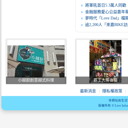
將軍吼首日5.3萬人同歡 黃偉哲啟動煙火點亮
金融服務愛心公益嘉年華6月13日千禧公園登場 歡迎民眾逛市集、做
夢時代「Love Dad」檔期7/23起登場 全館滿3,000送300 KINGJU
逾2,200人「來嘉BIKE訪」騎聚雙潭！10組大白熊新造型地圖驚喜公
小越廚創意越式料理
霸王大腸香腸
最新消息
隱私權政策
本網站由生活
版權所有 © Live Informa