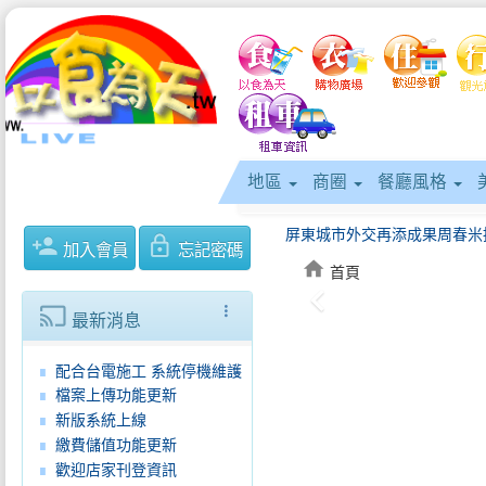
地區
商圈
餐廳風格
person_add
lock_outline
加入會員
忘記密碼
home
首頁
keyboard_arrow_left
cast
more_vert
最新消息
配合台電施工 系統停機維護
檔案上傳功能更新
新版系統上線
繳費儲值功能更新
「NEXTPINGTUNG智慧交通.
歡迎店家刊登資訊