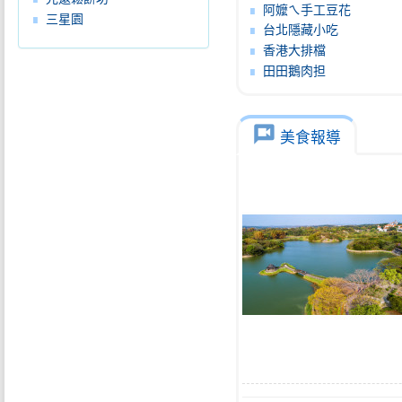
阿嬤ㄟ手工豆花
三星園
台北隱藏小吃
香港大排檔
田田鵝肉担
voice_chat
美食報導