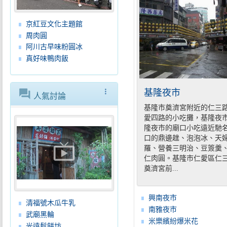
京紅豆文化主題館
周肉圓
阿川古早味粉圓冰
真好味鴨肉飯
forum
more_vert
基隆夜市
人氣討論
基隆市奠濟宮附近的仁三
愛四路的小吃攤，基隆夜
隆夜市的廟口小吃遠近馳
口的鼎邊趖、泡泡冰、天
live_tv
羅、營養三明治、豆簽羹
仁肉圓。基隆市仁愛區仁
奠濟宮前...
興南夜市
清福號木瓜牛乳
南雅夜市
武廟黑輪
米樂繽紛爆米花
光遠鬆餅坊