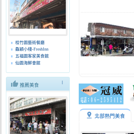
桂竹園藝術餐廳
鱻穎小棧-FreshInn
五福園客家美食館
仙園海鮮會館
thumb_up
more_vert
推薦美食
pin_drop
北部熱門美食