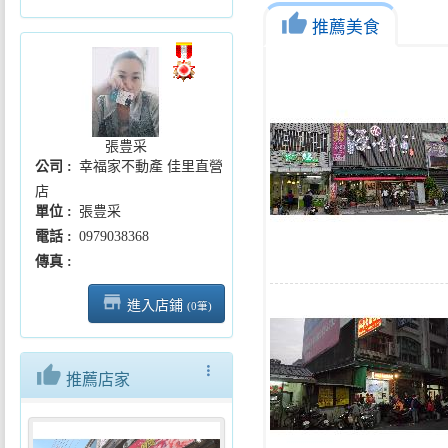
thumb_up
推薦美食
張豊采
公司
幸福家不動產 佳里直營
店
單位
張豊采
「NEXTPINGTUNG智慧交通.
電話
0979038368
傳真
store_mall_directory
進入店鋪
(0筆)
thumb_up
more_vert
推薦店家