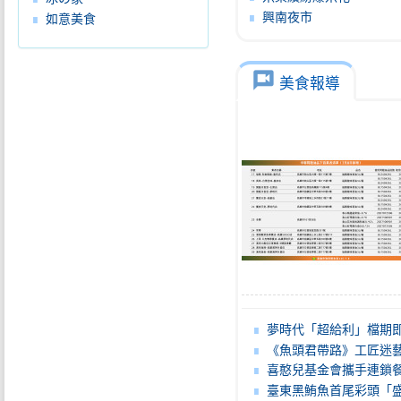
興南夜市
如意美食
voice_chat
美食報導
夢時代「超給利」檔期即日起登場 全館滿3000送300 最高回
《魚頭君帶路》工匠迷藝境之旅：尋遊匠
喜憨兒基金會攜手連鎖餐飲打造友善職場 助心智障礙者穩定就業
臺東黑鮪魚首尾彩頭「盛泰豐號」漁船勇奪 縣府頒發20