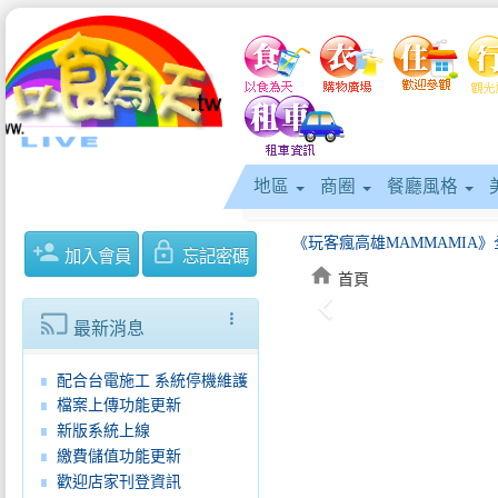
地區
商圈
餐廳風格
《玩客瘋高雄MAMMAMIA》全
person_add
lock_outline
加入會員
忘記密碼
home
首頁
keyboard_arrow_left
2026基隆潮境海灣節正式啟動帆
cast
more_vert
最新消息
2026屏東黑鮪魚文化觀光季強勢
配合台電施工 系統停機維護
檔案上傳功能更新
新版系統上線
繳費儲值功能更新
歡迎店家刊登資訊