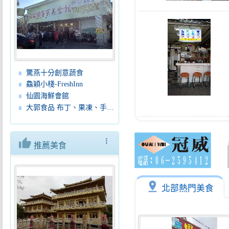
驚燕十分創意蔬食
鱻穎小棧-FreshInn
仙園海鮮會館
大郭食品 布丁、果凍、手工餅乾、蛋糕、麵包
thumb_up
more_vert
推薦美食
pin_drop
北部熱門美食