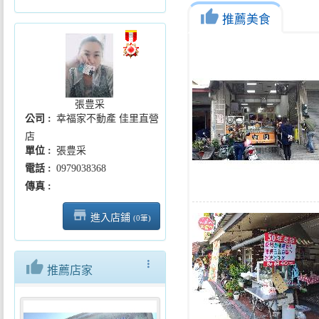
thumb_up
《玩客瘋高雄MAMMAMIA》全
推薦美食
2026基隆潮境海灣節正式啟動帆
2026屏東黑鮪魚文化觀光季強勢
張豊采
公司
幸福家不動產 佳里直營
店
單位
張豊采
電話
0979038368
傳真
store_mall_directory
進入店鋪
(0筆)
thumb_up
more_vert
推薦店家