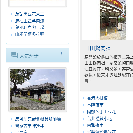
茂記黑豆花大王
滿福土產羊肉爐
菓風巧克力工房
山禾堂博多拉麵
田田鵝肉担
forum
more_vert
人氣討論
原開設於龜山的復興二路
田田鵝肉担，家常菜的口
便宜實在，料又多，非常
歡迎，後來才遷址到現在
置。...
香港大排檔
基隆夜市
阿嬤ㄟ手工豆花
台北隱藏小吃
皮可尼克野餐概念咖啡廳
南雅夜市
曾家古早味挫冰
米樂繽紛爆米花
冰の家