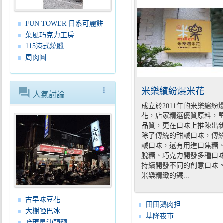
FUN TOWER 日系可麗餅
菓風巧克力工房
115港式燒臘
周肉圓
forum
more_vert
米樂繽紛爆米花
人氣討論
成立於2011年的米樂繽紛
花，店家精選優質原料，
品質，更在口味上推陳出
除了傳統的甜鹹口味，傳
鹹口味，還有用進口焦糖
脫糖、巧克力開發多種口
持續開發不同的創意口味
米樂精緻的鐵...
古早味豆花
田田鵝肉担
大樹啞巴冰
基隆夜市
哈瑪星汕頭麵