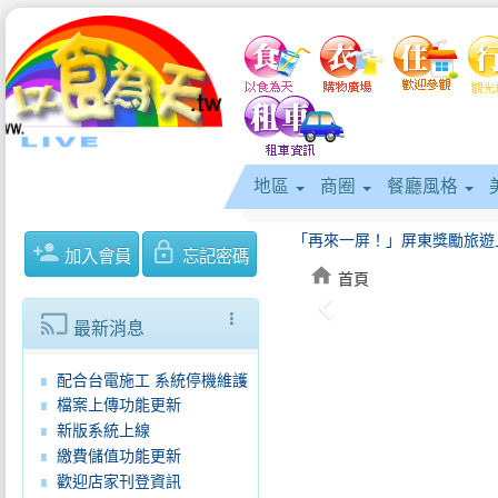
地區
商圈
餐廳風格
person_add
lock_outline
加入會員
忘記密碼
home
首頁
keyboard_arrow_left
cast
more_vert
最新消息
配合台電施工 系統停機維護
檔案上傳功能更新
新版系統上線
繳費儲值功能更新
歡迎店家刊登資訊