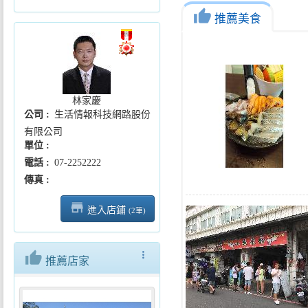
thumb_up
推薦美食
林家慶
公司
生活情報科技網路股份
有限公司
單位
電話
07-2252222
傳真
store_mall_directory
進入店鋪
(2筆)
thumb_up
more_vert
推薦店家