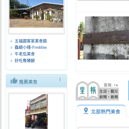
五福園客家美食館
鱻穎小棧-FreshInn
牛老伍美食
好吃魯豬腳
thumb_up
more_vert
推薦美食
pin_drop
北部熱門美食