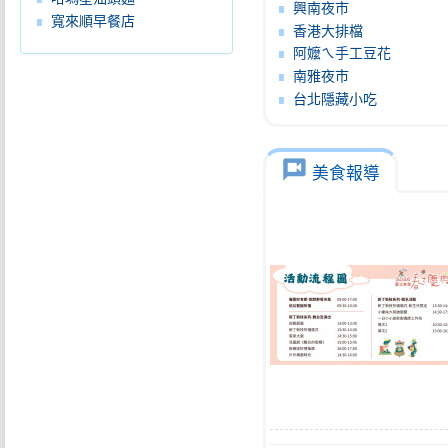
興南夜市
寬來順早餐店
香港大排檔
阿嬤ㄟ手工豆花
南雅夜市
台北隱藏小吃
voice_chat
美食報導