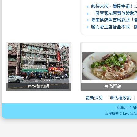
款待未來、職達幸福！1,150職缺齊發4月17日北市府中庭打造餐旅
「屏管家AI智慧旅遊助理」串聯旅遊服務 打造屏東智慧觀
臺東黑鮪魚首尾彩頭「盛泰豐號」漁船勇奪 縣府頒發20
暖心愛玉店拾金不昧 關山警20分鐘發還遺失1萬7千
東坡鮮肉飯
美滿麵館
最新消息
隱私權政策
本網站由生活
版權所有 © Live Informa