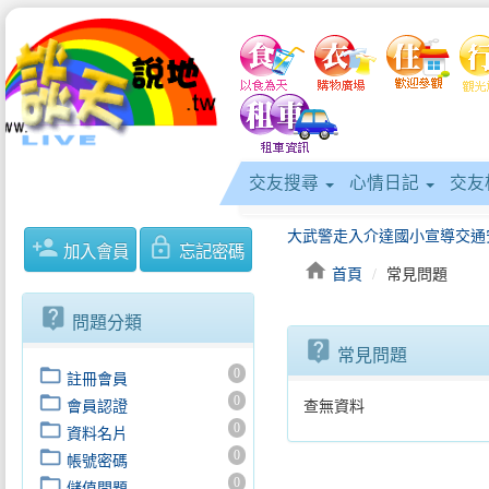
交友搜尋
心情日記
交友
person_add
lock_outline
加入會員
忘記密碼
home
首頁
常見問題
live_help
問題分類
live_help
常見問題
folder_open
0
註冊會員
folder_open
0
會員認證
查無資料
folder_open
0
資料名片
folder_open
0
帳號密碼
folder_open
0
儲值問題