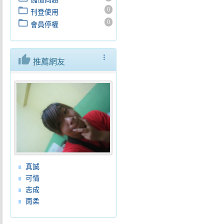
folder_open
0
刊登使用
folder_open
0
會員停權
thumb_up
more_vert
推薦網友
真誠
可情
志成
雨柔