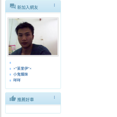
forum
more_vert
新加入網友
×°茉里伊°×
小鬼媚妹
咩咩
thumb_up
more_vert
推薦好車