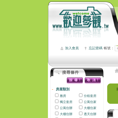
加入會員
忘記密碼
帳號：
搜尋條件
房屋類別
雅房
分租套房
獨立套房
公寓住家
公寓住辦
大樓住家
大樓住辦
透天住辦