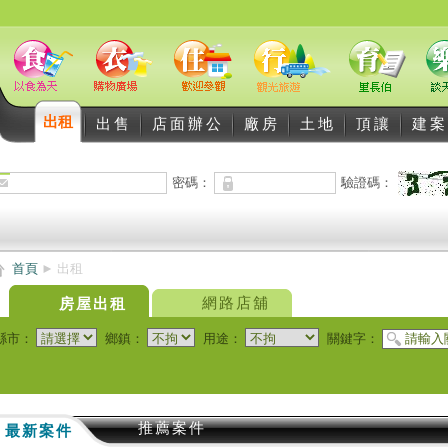
出租
出售
店面辦公
廠房
土地
頂讓
建案
密碼：
驗證碼：
首頁
►
出租
網路店舖
房屋出租
縣市：
鄉鎮：
用途：
關鍵字：
推薦案件
最新案件