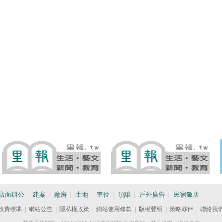
店面辦公
|
建案
|
廠房
|
土地
|
車位
|
頂讓
|
戶外廣告
|
民宿飯店
|
收費標準
|
網站公告
|
隱私權政策
|
網站使用條款
|
版權聲明
|
策略夥伴
|
聯絡我