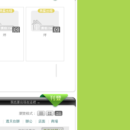
坪
坪
我也要出現在這裡 →
瀏覽模式：
|
透天住辦
|
辦公
|
店面
|
商場