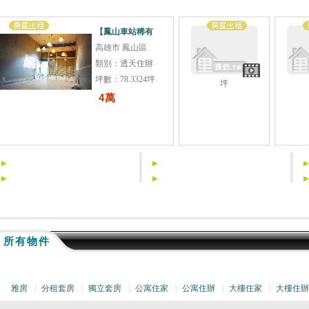
【鳳山車站稀有
高雄市 鳳山區
類別：透天住辦
坪數：78.3324坪
坪
4萬
所有物件
雅房
|
分租套房
|
獨立套房
|
公寓住家
|
公寓住辦
|
大樓住家
|
大樓住辦