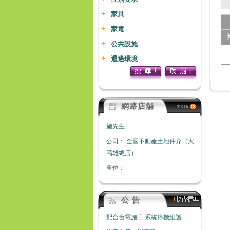
家具
家電
公共設施
週邊環境
網路店舖
施先生
公司：
全國不動產土地仲介（大
高雄總店）
單位：
公 告
配合台電施工 系統停機維護