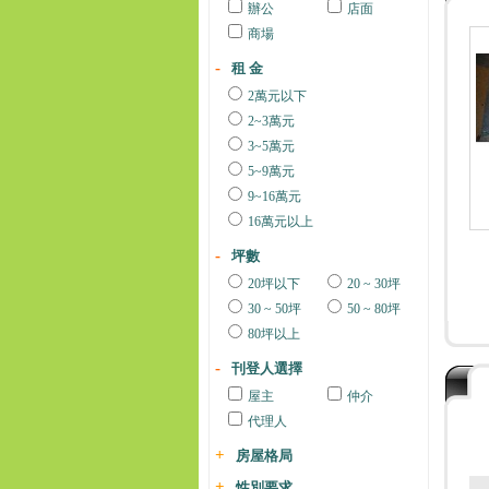
辦公
店面
商場
租 金
2萬元以下
2~3萬元
3~5萬元
5~9萬元
9~16萬元
16萬元以上
坪數
20坪以下
20 ~ 30坪
30 ~ 50坪
50 ~ 80坪
80坪以上
刊登人選擇
屋主
仲介
代理人
房屋格局
性別要求