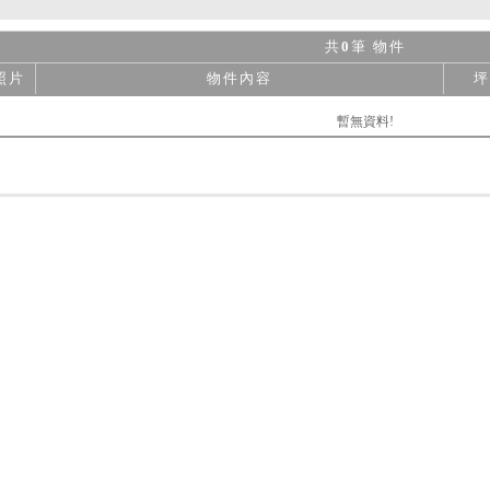
共
0
筆 物件
照片
物件內容
坪
暫無資料!