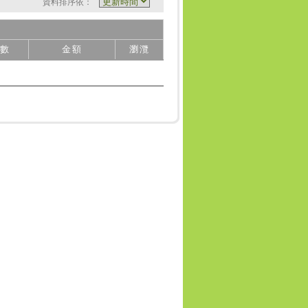
資料排序依：
數
金額
瀏灠