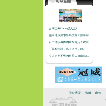
相關新聞
台南三井Outlet擴大至2..
鹽水地政與市警局偵查大隊舉辦..
台中建設再獲國家級肯定！建設..
「單點申請，專人送件」012..
令人意想不到的外國人落腳熱點..
仲介店家
|
出租
|
出售
|